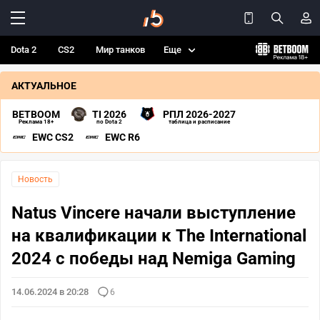
Dota 2
CS2
Мир танков
Еще
АКТУАЛЬНОЕ
BETBOOM
TI 2026
РПЛ 2026-2027
Реклама 18+
по Dota 2
таблица и расписание
EWC CS2
EWC R6
Новость
Natus Vincere начали выступление
на квалификации к The International
2024 с победы над Nemiga Gaming
14.06.2024 в 20:28
6