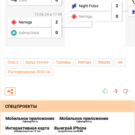
0
DMS
2
Night Pulse
15.06.24 в 17:45
0
Nemiga
2
Nemiga
0
Kalmychata
Dota 2
Natus Vincere
Турниры
Nemiga
Malady
Aik
The International 2024 CQ
-3
СПЕЦПРОЕКТЫ
Мобильное приложение
Мобильное приложение
Cybersport.ru
Cybersport.ru
Интерактивная карта
Выиграй iPhone
киберспорта за 15 лет
за прогнозы на MLBB