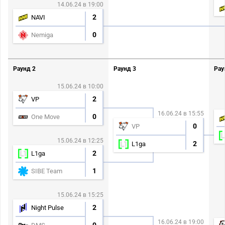
14.06.24 в 19:00
2
NAVI
0
Nemiga
Раунд 2
Раунд 3
Рау
15.06.24 в 10:00
2
VP
16.06.24 в 15:55
0
One Move
0
VP
15.06.24 в 12:25
2
L1ga
2
L1ga
1
SIBE Team
15.06.24 в 15:25
2
Night Pulse
16.06.24 в 19:00