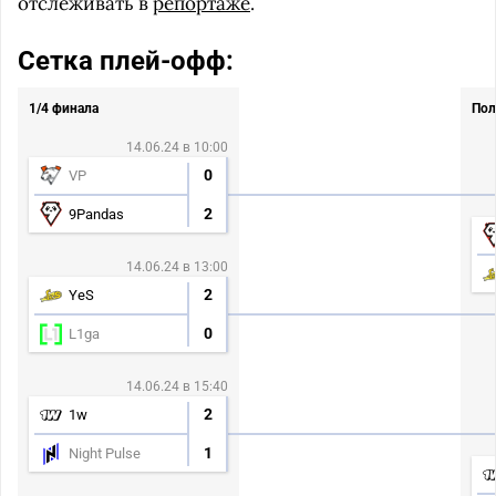
отслеживать в
репортаже
.
Сетка плей-офф:
1/4 финала
Пол
14.06.24 в 10:00
0
VP
2
9Pandas
14.06.24 в 13:00
2
YeS
0
L1ga
14.06.24 в 15:40
2
1w
1
Night Pulse