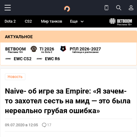
Dota 2
CS2
Мир танков
Еще
АКТУАЛЬНОЕ
BETBOOM
TI 2026
РПЛ 2026-2027
Реклама 18+
по Dota 2
таблица и расписание
EWC CS2
EWC R6
Новость
Naive- об игре за Empire: «Я зачем-
то захотел сесть на мид — это была
нереально грубая ошибка»
09.07.2020 в 12:05
17