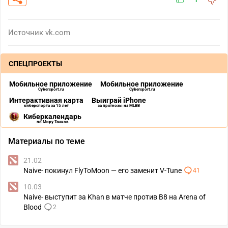
Источник
vk.com
СПЕЦПРОЕКТЫ
Мобильное приложение
Мобильное приложение
Cybersport.ru
Cybersport.ru
Интерактивная карта
Выиграй iPhone
киберспорта за 15 лет
за прогнозы на MLBB
Киберкалендарь
по Миру Танков
Материалы по теме
21.02
Naive- покинул FlyToMoon — его заменит V-Tune
41
10.03
Naive- выступит за Khan в матче против B8 на Arena of
Blood
2