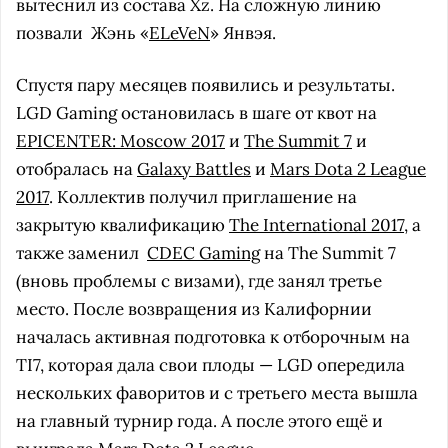
вытеснил из состава Xz. На сложную линию
позвали
Жэнь «
ELeVeN
» Янвэя.
Спустя пару месяцев появились и результаты.
LGD Gaming остановилась в шаге от квот на
EPICENTER: Moscow 2017
и
The Summit 7
и
отобралась на
Galaxy Battles
и
Mars Dota 2 League
2017
. Коллектив получил приглашение на
закрытую квалификацию
The International 2017
, а
также заменил
CDEC Gaming
на The Summit 7
(вновь проблемы с визами), где занял третье
место. После возвращения из Калифорнии
началась активная подготовка к отборочным на
TI7, которая дала свои плоды — LGD опередила
нескольких фаворитов и с третьего места вышла
на главный турнир года. А после этого ещё и