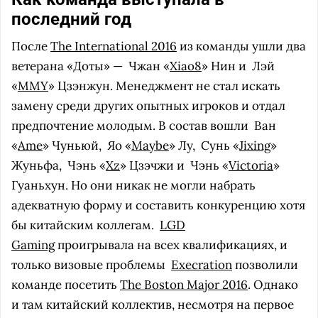
последний год
После
The International 2016
из команды ушли два
ветерана «Доты» —
Чжан «
Xiao8
» Нин и
Лэй
«
MMY
» Цзэнжун. Менеджмент не стал искать
замену среди других опытных игроков и отдал
предпочтение молодым. В состав вошли
Ван
«
Ame
» Чуньюй,
Яо «
Maybe
» Лу,
Сунь «
Jixing
»
Жуньфа,
Чэнь «
Xz
» Цзэчжи и
Чэнь «
Victoria
»
Гуаньхун. Но они никак не могли набрать
адекватную форму и составить конкуренцию хотя
бы китайским коллегам.
LGD
Gaming
проигрывала на всех квалификациях, и
только визовые проблемы
Execration
позволили
команде посетить
The Boston Major 2016
. Однако
и там китайский коллектив, несмотря на первое