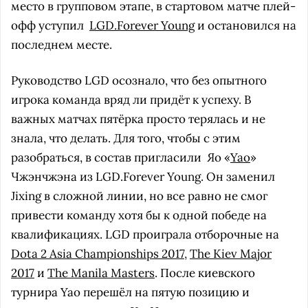
место в групповом этапе, в стартовом матче плей-
офф уступил
LGD.Forever Young
и остановился на
последнем месте.
Руководство LGD осознало, что без опытного
игрока команда вряд ли придёт к успеху. В
важных матчах пятёрка просто терялась и не
знала, что делать. Для того, чтобы с этим
разобраться, в состав пригласили
Яо «
Yao
»
Чжэнчжэна из LGD.Forever Young. Он заменил
Jixing в сложной линии, но все равно не смог
привести команду хотя бы к одной победе на
квалификациях. LGD проиграла отборочные на
Dota 2 Asia Championships 2017
,
The Kiev Major
2017
и
The Manila Masters
. После киевского
турнира Yao перешёл на пятую позицию и