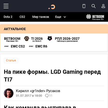
Dota 2
CS2
Мир танков
Еще
АКТУАЛЬНОЕ
BETBOOM
TI 2026
РПЛ 2026-2027
Реклама 18+
по Dota 2
таблица и расписание
EWC CS2
EWC R6
Статья
На пике формы. LGD Gaming перед
TI7
Кирилл «gr1nder» Русаков
31.07.2017 в 18:00
11
Как команда выступала в