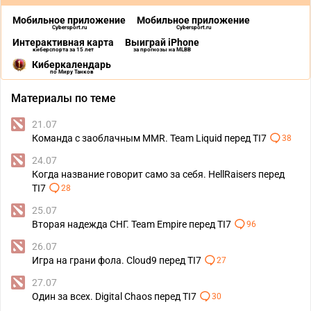
Мобильное приложение
Мобильное приложение
Cybersport.ru
Cybersport.ru
Интерактивная карта
Выиграй iPhone
киберспорта за 15 лет
за прогнозы на MLBB
Киберкалендарь
по Миру Танков
Материалы по теме
21.07
Команда с заоблачным MMR. Team Liquid перед TI7
38
24.07
Когда название говорит само за себя. HellRaisers перед
TI7
28
25.07
Вторая надежда СНГ. Team Empire перед TI7
96
26.07
Игра на грани фола. Cloud9 перед TI7
27
27.07
Один за всех. Digital Chaos перед TI7
30