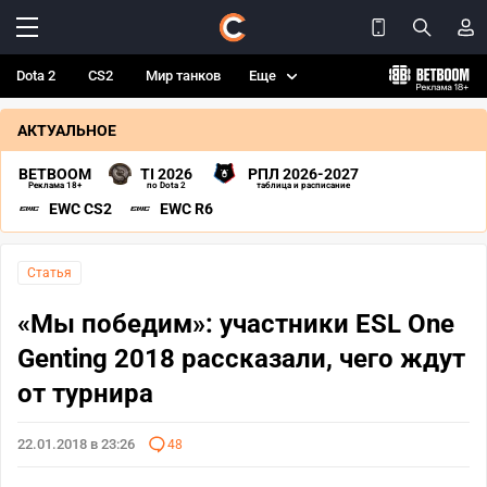
Dota 2
CS2
Мир танков
Еще
АКТУАЛЬНОЕ
BETBOOM
TI 2026
РПЛ 2026-2027
Реклама 18+
по Dota 2
таблица и расписание
EWC CS2
EWC R6
Статья
«Мы победим»: участники ESL One
Genting 2018 рассказали, чего ждут
от турнира
22.01.2018 в 23:26
48