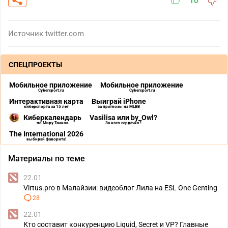
10
Источник
twitter.com
СПЕЦПРОЕКТЫ
Мобильное приложение
Мобильное приложение
Cybersport.ru
Cybersport.ru
Интерактивная карта
Выиграй iPhone
киберспорта за 15 лет
за прогнозы на MLBB
Киберкалендарь
Vasilisa или by_Owl?
по Миру Танков
За кого сердечко?
The International 2026
выбирай фаворита!
Материалы по теме
22.01
Virtus.pro в Малайзии: видеоблог Лила на ESL One Genting
28
22.01
Кто составит конкуренцию Liquid, Secret и VP? Главные