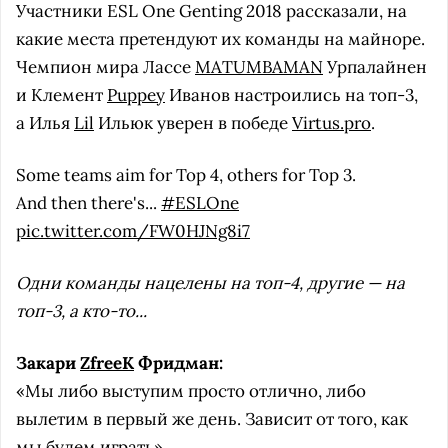
Участники ESL One Genting 2018 рассказали, на
какие места претендуют их команды на майноре.
Чемпион мира Лассе
MATUMBAMAN
Урпалайнен
и Клемент
Puppey
Иванов настроились на топ-3,
а Илья
Lil
Ильюк уверен в победе
Virtus.pro
.
Some teams aim for Top 4, others for Top 3.
And then there's...
#ESLOne
pic.twitter.com/FW0HJNg8i7
Одни команды нацелены на топ-4, другие — на
топ-3, а кто-то...
Закари
ZfreeK
Фридман:
«Мы либо выступим просто отлично, либо
вылетим в первый же день. Зависит от того, как
мы будем играть».