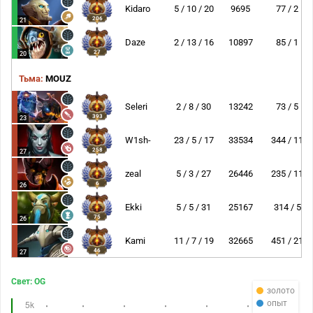
Kidaro
5 / 10 / 20
9695
77 / 2
206
21
Daze
2 / 13 / 16
10897
85 / 1
27
20
Тьма:
MOUZ
Seleri
2 / 8 / 30
13242
73 / 5
393
23
W1sh-
23 / 5 / 17
33534
344 / 11
258
27
zeal
5 / 3 / 27
26446
235 / 11
6
26
Ekki
5 / 5 / 31
25167
314 / 5
75
26
Kami
11 / 7 / 19
32665
451 / 21
46
27
Свет: OG
золото
опыт