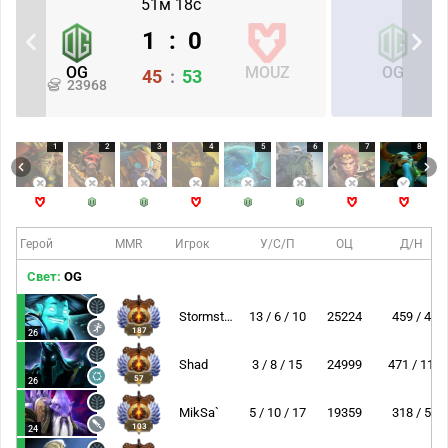
51м 18с
1
:
0
OG
MOUZ
OG
45
:
53
23968
1
2
3
4
5
6
7
8
Герой
MMR
Игрок
У/С/П
ОЦ
Д/Н
Свет:
OG
Stormstormer
13 / 6 / 10
25224
459 / 4
187
26
Shad
3 / 8 / 15
24999
471 / 11
57
26
MikSa`
5 / 10 / 17
19359
318 / 5
103
24