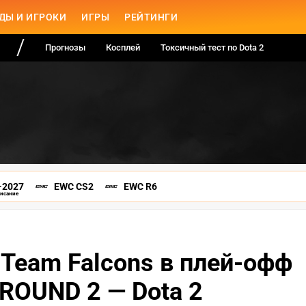
ДЫ И ИГРОКИ
ИГРЫ
РЕЙТИНГИ
Прогнозы
Косплей
Токсичный тест по Dota 2
-2027
EWC CS2
EWC R6
писание
Team Falcons в плей-офф
ROUND 2 — Dota 2