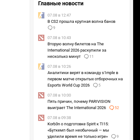
Главные новости
+1
15м
27м
12м
07.08 в 12:47
В CS2 прошла крупная волна банов
+2
9
7м
17м
31м
07.08 в 10:43
Вторую волну билетов на The
International 2026 раскупили за
+2
несколько минут
11
9м
19м
23м
0м
07.08 в 10:26
Аналитики верят в команду s1mple в
11м
8м
30м
18м
первом матче открытых отборочных на
+2
Esports World Cup 2026
5
31м
10м
7м
19м
07.08 в 10:00
+2
Пять причин, почему PARIVISION
21м
8м
3м
выиграет The International 2026
52
+2
07.08 в 09:38
-2м
12м
4м
Korb3n о подготовке Spirit к TI15:
«Буткемп был необычный — мы
уделили время не только игре»
9