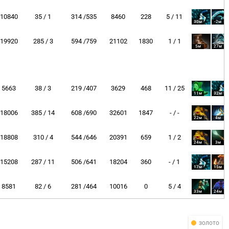
10840
35 / 1
314 /535
8460
228
5 / 11
30м
-2м
19920
285 / 3
594 /759
21102
1830
1 / 1
5м
27м
5663
38 / 3
219 /407
3629
468
11 / 25
11м
32м
18006
385 / 14
608 /690
32601
1847
- / -
22м
4м
18808
310 / 4
544 /646
20391
659
1 / 2
24м
3м
15208
287 / 11
506 /641
18204
360
- / 1
17м
15м
8581
82 / 6
281 /464
10016
0
5 / 4
33м
24м
золото