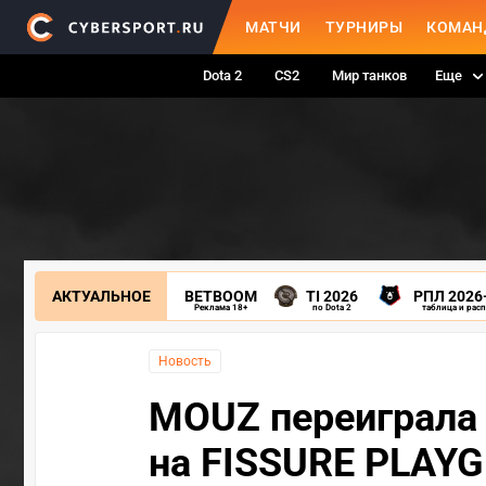
МАТЧИ
ТУРНИРЫ
КОМАН
Dota 2
CS2
Мир танков
Еще
АКТУАЛЬНОЕ
BETBOOM
TI 2026
РПЛ 2026
Реклама 18+
по Dota 2
таблица и рас
Новость
MOUZ переиграла 
на FISSURE PLAYG