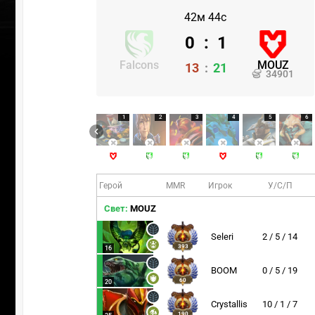
42м 44с
0
:
1
Falcons
MOUZ
13
:
21
34901
1
2
3
4
5
6
Герой
MMR
Игрок
У/С/П
Свет:
MOUZ
Seleri
2 / 5 / 14
393
16
УЧАСТВ
BOOM
0 / 5 / 19
60
20
Crystallis
10 / 1 / 7
190