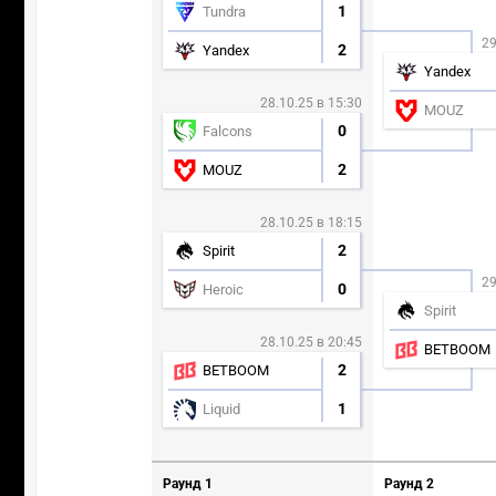
1
Tundra
29
2
Yandex
Yandex
28.10.25 в 15:30
MOUZ
0
Falcons
2
MOUZ
28.10.25 в 18:15
2
Spirit
29
0
Heroic
Spirit
28.10.25 в 20:45
BETBOOM
2
BETBOOM
1
Liquid
Раунд 1
Раунд 2