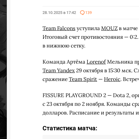
28.10.2025 в 17:42
139
Team Falcons
уступила
MOUZ
в матче
Итоговый счет противостояния — 0:2
в нижнюю сетку.
Команда Артёма
Lorenof
Мельника пр
Team Yandex
29 октября в 15:30 мск.
сражение
Team Spirit
—
Heroic
. Встре
FISSURE PLAYGROUND 2 — Dota 2, ор
с 23 октября по 2 ноября. Команды 
долларов. Расписание и результаты 
Статистика матча: