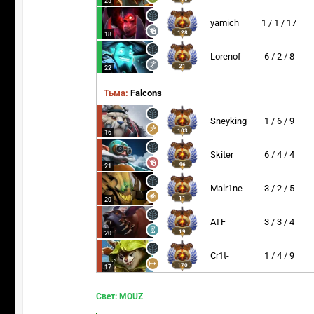
25
yamich
1 / 1 / 17
128
18
Lorenof
6 / 2 / 8
21
22
Тьма:
Falcons
Sneyking
1 / 6 / 9
103
16
Skiter
6 / 4 / 4
46
21
Malr1ne
3 / 2 / 5
11
20
ATF
3 / 3 / 4
19
20
Cr1t-
1 / 4 / 9
170
17
Свет: MOUZ