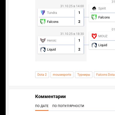
31
31.10.25 в 14:00
Spirit
1
Tundra
Falcons
2
Falcons
01
31.10.25 в 18:30
MOUZ
1
Heroic
Liquid
2
Liquid
Dota 2
mousesports
Турниры
Falcons Dota
Комментарии
ПО ДАТЕ
ПО ПОПУЛЯРНОСТИ