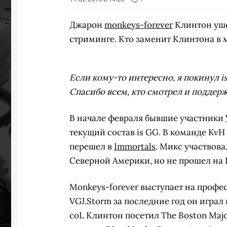
Джарон
monkeys-forever
Клинтон уше
стриминге. Кто заменит Клинтона в м
Если кому-то интересно, я покинул i
Спасибо всем, кто смотрел и поддерж
В начале февраля бывшие участники
текущий состав is GG. В команде Kv
перешел в
Immortals
. Микс участвова
Северной Америки, но не прошел на
Monkeys-forever выступает на профес
VGJ.Storm за последние год он играл
coL Клинтон посетил The Boston Major 