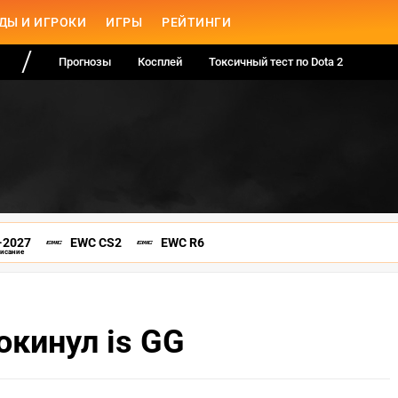
ДЫ И ИГРОКИ
ИГРЫ
РЕЙТИНГИ
Прогнозы
Косплей
Токсичный тест по Dota 2
-2027
EWC CS2
EWC R6
писание
окинул is GG