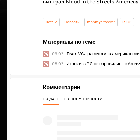
выиграл Blood in the Streets Americas.
Dota 2
Новости
monkeys-forever
is GG
Материалы по теме
03.02
Team VGJ распустила американски
08.02
Игроки is GG не справились с Arte
Комментарии
ПО ДАТЕ
ПО ПОПУЛЯРНОСТИ
УЧАСТВ