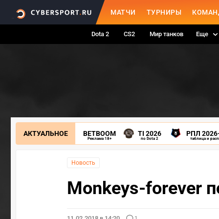
МАТЧИ
ТУРНИРЫ
КОМАН
Dota 2
CS2
Мир танков
Еще
АКТУАЛЬНОЕ
BETBOOM
TI 2026
РПЛ 2026
Реклама 18+
по Dota 2
таблица и рас
Новость
Monkeys-forever п
11.02.2018 в 14:20
1