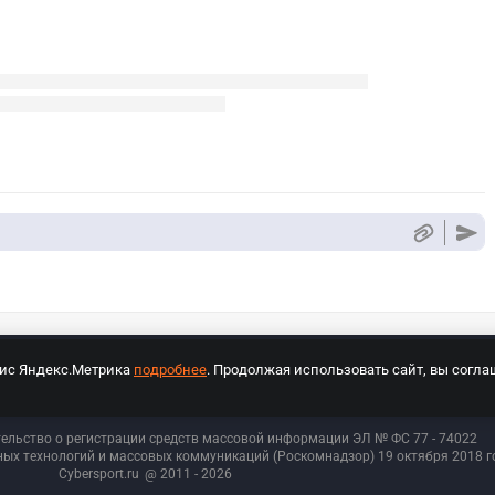
вис Яндекс.Метрика
подробнее
. Продолжая использовать сайт, вы согла
СПОРТ Медиа»
На сайте cybersport.ru применяются рекомендательные техноло
тельство о регистрации средств массовой информации ЭЛ № ФС 77 - 74
022
ых технологий и массовых коммуникаций (Роскомнадзор) 19 октября 2018 го
Cybersport.ru
@ 2011 - 2026