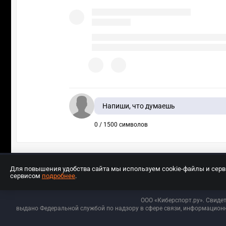
Напиши, что думаешь
0 / 1500 символов
Для повышения удобства сайта мы используем cookie-файлы и сер
сервисом
подробнее
.
Разработчиком сайта является ООО «Е
ООО «Киберспорт.ру». Свиде
выдано Федеральной службой по надзору в сфере связи, информационн