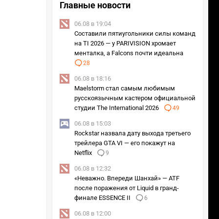
Главные новости
06.08 в 19:04
Составили пятиугольники силы команд
на TI 2026 — у PARIVISION хромает
менталка, а Falcons почти идеальна
28
06.08 в 18:16
Maelstorm стал самым любимым
русскоязычным кастером официальной
студии The International 2026
49
06.08 в 15:03
Rockstar назвала дату выхода третьего
трейлера GTA VI — его покажут на
Netflix
9
06.08 в 12:32
«Неважно. Впереди Шанхай» — ATF
после поражения от Liquid в гранд-
финале ESSENCE II
6
06.08 в 12:00