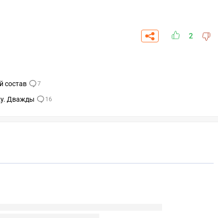
2
й состав
7
ezy. Дважды
16
СКАЧАТЬ НА
СК
ОВАТЬ
ЗАБРАТЬ
ANDROID