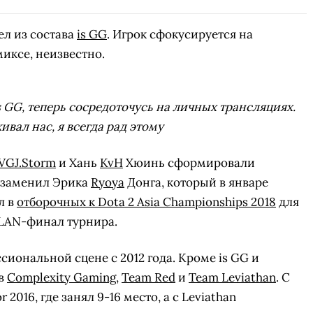
л из состава
is GG
. Игрок сфокусируется на
иксе, неизвестно.
s GG, теперь сосредоточусь на личных трансляциях.
ивал нас, я всегда рад этому
VGJ.Storm
и Хань
KvH
Хюинь сформировали
H заменил Эрика
Ryoya
Донга, который в январе
л в
отборочных к Dota 2 Asia Championships 2018
для
 LAN-финал турнира.
сиональной сцене с 2012 года. Кроме is GG и
 в
Complexity Gaming
,
Team Red
и
Team Leviathan
. С
2016, где занял 9-16 место, а с Leviathan