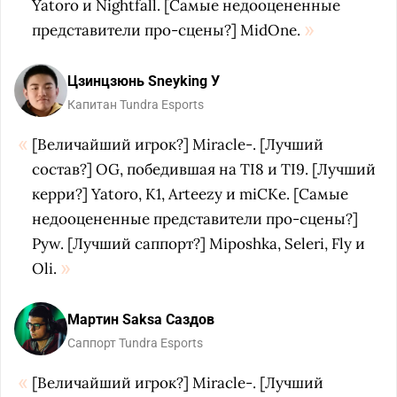
Yatoro и Nightfall. [Самые недооцененные
представители про-сцены?] MidOne.
Цзинцзюнь Sneyking У
Капитан Tundra Esports
[Величайший игрок?] Miracle-. [Лучший
состав?] OG, победившая на TI8 и TI9. [Лучший
керри?] Yatoro, K1, Arteezy и miCKe. [Самые
недооцененные представители про-сцены?]
Pyw. [Лучший саппорт?] Miposhka, Seleri, Fly и
Oli.
Мартин Saksa Саздов
Саппорт Tundra Esports
[Величайший игрок?] Miracle-. [Лучший