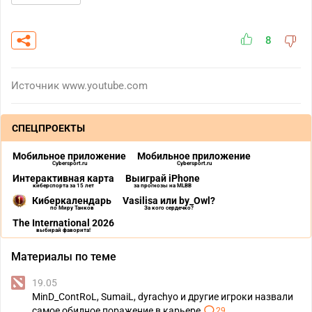
8
Источник
www.youtube.com
СПЕЦПРОЕКТЫ
Мобильное приложение
Мобильное приложение
Cybersport.ru
Cybersport.ru
Интерактивная карта
Выиграй iPhone
киберспорта за 15 лет
за прогнозы на MLBB
Киберкалендарь
Vasilisa или by_Owl?
по Миру Танков
За кого сердечко?
The International 2026
выбирай фаворита!
Материалы по теме
19.05
MinD_ContRoL, SumaiL, dyrachyo и другие игроки назвали
самое обидное поражение в карьере
29