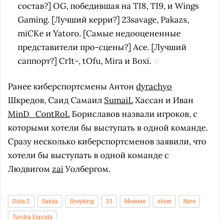
состав?] OG, победившая на TI8, TI9, и Wings
Gaming. [Лучший керри?] 23savage, Pakazs,
miCKe и Yatoro. [Самые недооцененные
представители про-сцены?] Ace. [Лучший
саппорт?] Cr1t-, tOfu, Mira и Boxi.
Ранее киберспортсмены Антон
dyrachyo
Шкредов, Саид Самаил
SumaiL
Хассан и Иван
MinD_ContRoL
Бориславов назвали игроков, с
которыми хотели бы выступать в одной команде.
Сразу несколько киберспортсменов заявили, что
хотели бы выступать в одной команде с
Людвигом
zai
Уолбергом.
Dota 2
Saksa
Sneyking
33
Мнение
oliver
Nine
Tundra Esports