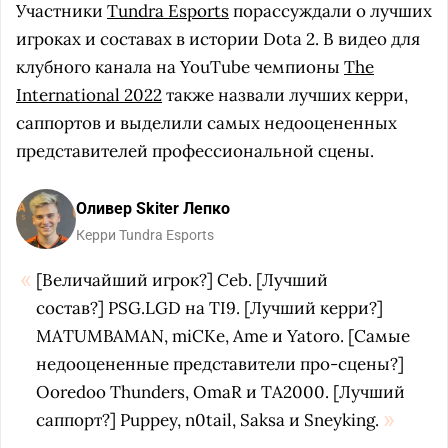
Участники
Tundra Esports
порассуждали о лучших
игроках и составах в истории Dota 2. В видео для
клубного канала на YouTube чемпионы
The
International 2022
также назвали лучших керри,
саппортов и выделили самых недооцененных
представителей профессиональной сцены.
Оливер Skiter Лепко
Керри Tundra Esports
[Величайший игрок?] Ceb. [Лучший
состав?] PSG.LGD на TI9. [Лучший керри?]
MATUMBAMAN, miCKe, Ame и Yatoro. [Самые
недооцененные представители про-сцены?]
Ooredoo Thunders, OmaR и TA2000. [Лучший
саппорт?] Puppey, n0tail, Saksa и Sneyking.