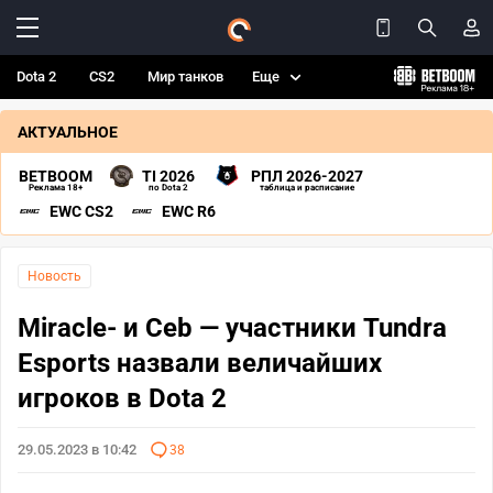
Dota 2
CS2
Мир танков
Еще
АКТУАЛЬНОЕ
BETBOOM
TI 2026
РПЛ 2026-2027
Реклама 18+
по Dota 2
таблица и расписание
EWC CS2
EWC R6
Новость
Miracle- и Ceb — участники Tundra
Esports назвали величайших
игроков в Dota 2
29.05.2023 в 10:42
38