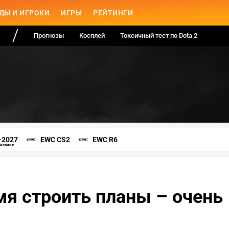
ДЫ И ИГРОКИ
ИГРЫ
РЕЙТИНГИ
Прогнозы
Косплей
Токсичный тест по Dota 2
-2027
EWC CS2
EWC R6
писание
мя строить планы – очень