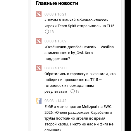
Главные новости
08.08 в 16:21
«Летим в Шанхай в бизнес-классе» —
игроки Team Spirit отправились на TI15
13
08.08 в 15:09
«Охаёшечки-датебаёшечки!» — Vasilisa
анимешится с by_Owl. Кого
поддержишь?
08.08 в 15:00
Обратились к тарологу и выяснили, кто
победит и провалится на TI15 —
готовьтесь к неожиданным
результатам
19
08.08 в 14:42
EliGE о матче против Metizport на EWC
2026: «Очень раздражает: барабаны и
трубы постоянно играли во время
второй карты. Никто из нас ни фига не
слышал»