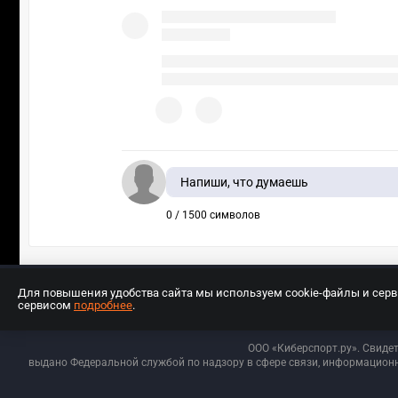
Напиши, что думаешь
0 / 1500 символов
Для повышения удобства сайта мы используем cookie-файлы и сер
сервисом
подробнее
.
Разработчиком сайта является ООО «Е
ООО «Киберспорт.ру». Свиде
выдано Федеральной службой по надзору в сфере связи, информационн