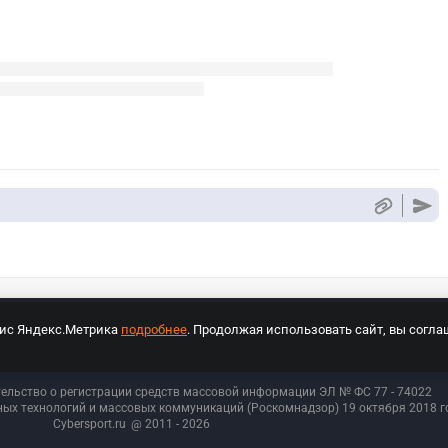
вис Яндекс.Метрика
подробнее
. Продолжая использовать сайт, вы согла
СПОРТ Медиа»
На сайте cybersport.ru применяются рекомендательные техноло
тельство о регистрации средств массовой информации ЭЛ № ФС 77 - 74
022
ых технологий и массовых коммуникаций (Роскомнадзор) 19 октября 2018 го
Cybersport.ru
@ 2011 - 2026