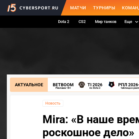
МАТЧИ
ТУРНИРЫ
КОМАН
Dota 2
CS2
Мир танков
Еще
АКТУАЛЬНОЕ
BETBOOM
TI 2026
РПЛ 2026
Реклама 18+
по Dota 2
таблица и рас
Новость
Mira: «В наше вре
роскошное дело»