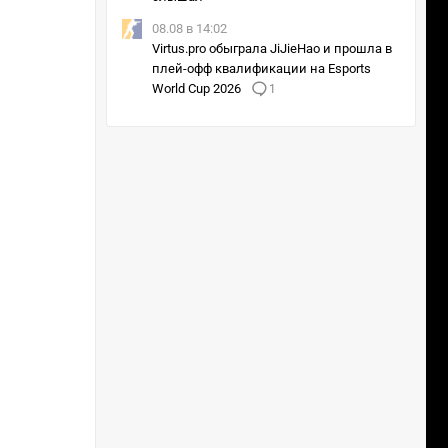
08.08 в 14:02
Virtus.pro обыграла JiJieHao и прошла в
плей-офф квалификации на Esports
World Cup 2026
1