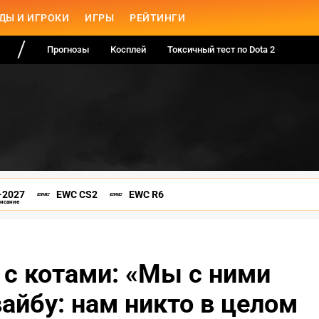
ДЫ И ИГРОКИ
ИГРЫ
РЕЙТИНГИ
Прогнозы
Косплей
Токсичный тест по Dota 2
-2027
EWC CS2
EWC R6
писание
 с котами: «Мы с ними
айбу: нам никто в целом