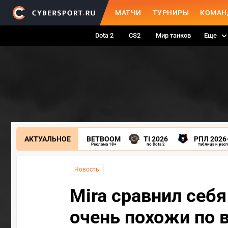
МАТЧИ
ТУРНИРЫ
КОМАН
Dota 2
CS2
Мир танков
Еще
АКТУАЛЬНОЕ
BETBOOM
TI 2026
РПЛ 2026
Реклама 18+
по Dota 2
таблица и рас
Новость
Mira сравнил себя
очень похожи по в