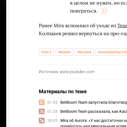
в целом не нужен, но ес
поиграться.
Ранее Mira вспомнил об уходе из
Team
Колпаков решил вернуться на про-сц
Dota 2
Мнение
Miroslaw
AuroraGaming Dot
Источник
www.youtube.com
Материалы по теме
УЧАСТВ
01.03
BetBoom Team запустила благотво
01.03
BetBoom Team рассказала, как Kat
28.05
Mira об Aurora: «У нас достаточно 
поработать над ментальным аспе