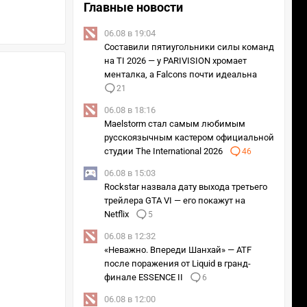
Главные новости
06.08 в 19:04
Составили пятиугольники силы команд
на TI 2026 — у PARIVISION хромает
менталка, а Falcons почти идеальна
21
06.08 в 18:16
Maelstorm стал самым любимым
русскоязычным кастером официальной
студии The International 2026
46
06.08 в 15:03
Rockstar назвала дату выхода третьего
трейлера GTA VI — его покажут на
Netflix
5
06.08 в 12:32
«Неважно. Впереди Шанхай» — ATF
после поражения от Liquid в гранд-
финале ESSENCE II
6
06.08 в 12:00