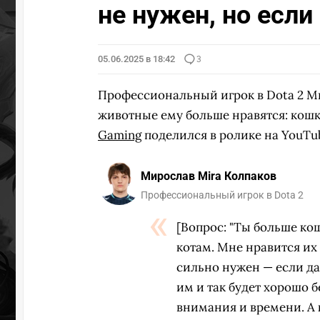
не нужен, но если
05.06.2025 в 18:42
3
Профессиональный игрок в Dota 2 
животные ему больше нравятся: кош
Gaming
поделился в ролике на YouTu
Мирослав Mira Колпаков
Профессиональный игрок в Dota 2
[Вопрос: "Ты больше ко
котам. Мне нравится их 
сильно нужен — если дал
им и так будет хорошо б
внимания и времени. А 