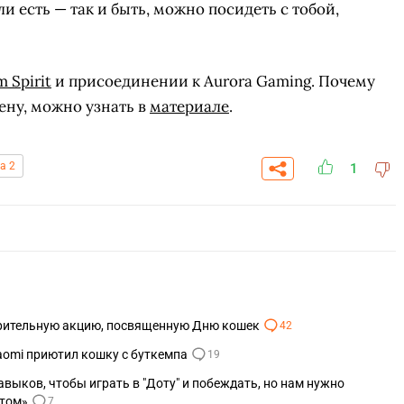
ли есть — так и быть, можно посидеть с тобой,
 Spirit
и присоединении к Aurora Gaming. Почему
ену, можно узнать в
материале
.
a 2
1
СКАЧАТЬ НА
СК
ОВАТЬ
ЗАБРАТЬ
рительную акцию, посвященную Дню кошек
42
ANDROID
aomi приютил кошку с буткемпа
19
навыков, чтобы играть в "Доту" и побеждать, но нам нужно
ктом»
7