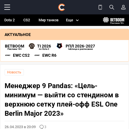
Dota 2
CS2
Мир танков
Еще
АКТУАЛЬНОЕ
BETBOOM
TI 2026
РПЛ 2026-2027
Реклама 18+
по Dota 2
таблица и расписание
EWC CS2
EWC R6
Новость
Менеджер 9 Pandas: «Цель-
минимум — выйти со стендином в
верхнюю сетку плей-офф ESL One
Berlin Major 2023»
26.04.2023 в 20:09
3