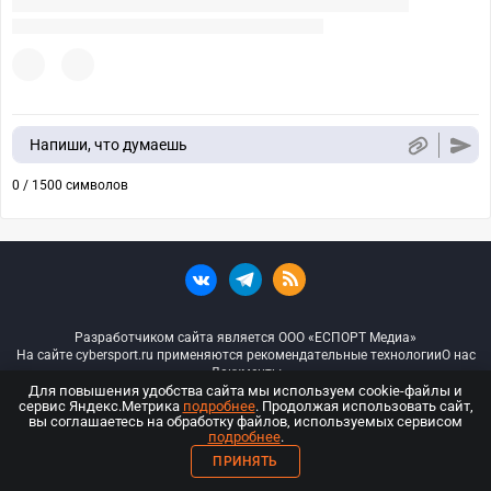
Напиши, что думаешь
0 / 1500 символов
Разработчиком сайта является ООО «ЕСПОРТ Медиа»
На сайте cybersport.ru применяются рекомендательные технологии
О нас
Документы
Для повышения удобства сайта мы используем cookie-файлы и
сервис Яндекс.Метрика
подробнее
. Продолжая использовать сайт,
© ООО «Киберспорт.ру» — Все права защищены
вы соглашаетесь на обработку файлов, используемых сервисом
подробнее
.
18+
ПРИНЯТЬ
ООО «Киберспорт.ру». Свидетельство о регистрации средств массовой