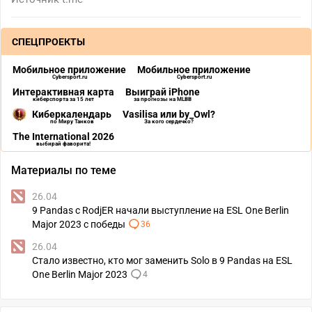
СПЕЦПРОЕКТЫ
Мобильное приложение
Мобильное приложение
Cybersport.ru
Cybersport.ru
Интерактивная карта
Выиграй iPhone
киберспорта за 15 лет
за прогнозы на MLBB
Киберкалендарь
Vasilisa или by_Owl?
по Миру Танков
За кого сердечко?
The International 2026
выбирай фаворита!
Материалы по теме
26.04
9 Pandas с RodjER начали выступление на ESL One Berlin
Major 2023 с победы
36
26.04
Стало известно, кто мог заменить Solo в 9 Pandas на ESL
One Berlin Major 2023
4