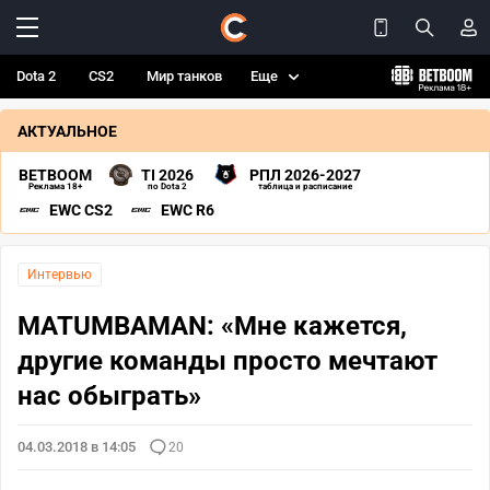
Dota 2
CS2
Мир танков
Еще
АКТУАЛЬНОЕ
BETBOOM
TI 2026
РПЛ 2026-2027
Реклама 18+
по Dota 2
таблица и расписание
EWC CS2
EWC R6
Интервью
MATUMBAMAN: «Мне кажется,
другие команды просто мечтают
нас обыграть»
04.03.2018 в 14:05
20