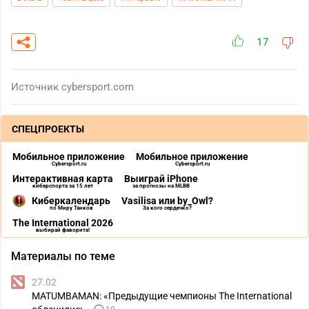
17
Источник
cybersport.com
СПЕЦПРОЕКТЫ
Мобильное приложение
Мобильное приложение
Cybersport.ru
Cybersport.ru
Интерактивная карта
Выиграй iPhone
киберспорта за 15 лет
за прогнозы на MLBB
Киберкалендарь
Vasilisa или by_Owl?
по Миру Танков
За кого сердечко?
The International 2026
выбирай фаворита!
Материалы по теме
27.02
MATUMBAMAN: «Предыдущие чемпионы The International