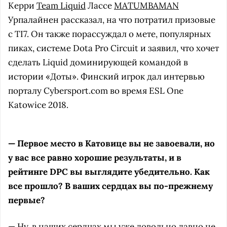
Керри
Team Liquid
Лассе
MATUMBAMAN
Урпалайнен рассказал, на что потратил призовые
с TI7. Он также порассуждал о мете, популярных
пиках, системе Dota Pro Circuit и заявил, что хочет
сделать Liquid доминирующей командой в
истории «Доты». Финский игрок дал интервью
порталу Cybersport.com во время ESL One
Katowice 2018.
— Первое место в Катовице вы не завоевали, но
у вас все равно хорошие результаты, и в
рейтинге DPC вы выглядите убедительно. Как
все прошло? В ваших сердцах вы по-прежнему
первые?
— Ну, в наших сердцах мы уже довольно давно не