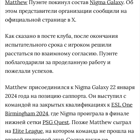
Matthew
Пуэнте покинул состав
Nigma Galaxy
. Об
этом представители организации сообщили на
официальной странице в X.
Как сказано в посте клуба, после окончания
испытательного срока с игроком решили
расстаться по взаимному согласию. Пуэнте
поблагодарили за проделанную работу и
пожелали успехов.
Matthew присоединился к Nigma Galaxy 22 января
2024 года на позицию саппорта. Он выступил с
командой на закрытых квалификациях к
ESL One
Birmingham 2024
, где Nigma проиграла в финале
нижней сетки
PSG Quest
. Позже Matthew сыграл
на
Elite League
, на котором команда не прошла на
второй групповой этап. Состав также не