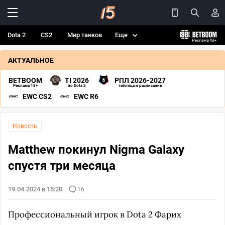
Dota 2
CS2
Мир танков
Еще
АКТУАЛЬНОЕ
BETBOOM
TI 2026
РПЛ 2026-2027
Реклама 18+
по Dota 2
таблица и расписание
EWC CS2
EWC R6
Новость
Matthew покинул Nigma Galaxy
спустя три месяца
19.04.2024 в 15:20
16
Профессиональный игрок в Dota 2 Фарих