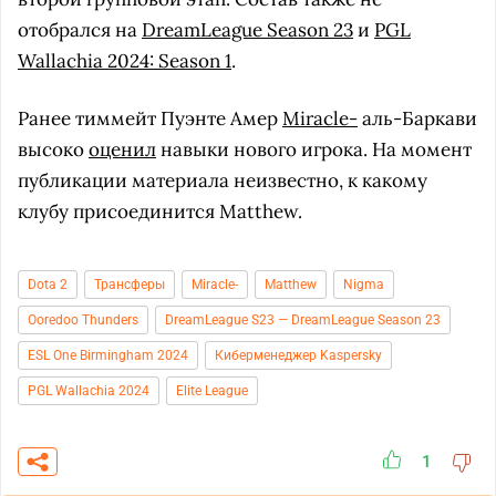
отобрался на
DreamLeague Season 23
и
PGL
Wallachia 2024: Season 1
.
Ранее тиммейт Пуэнте Амер
Miracle-
аль-Баркави
высоко
оценил
навыки нового игрока. На момент
публикации материала неизвестно, к какому
клубу присоединится Matthew.
Dota 2
Трансферы
Miracle-
Matthew
Nigma
Ooredoo Thunders
DreamLeague S23 — DreamLeague Season 23
ESL One Birmingham 2024
Киберменеджер Kaspersky
PGL Wallachia 2024
Elite League
1