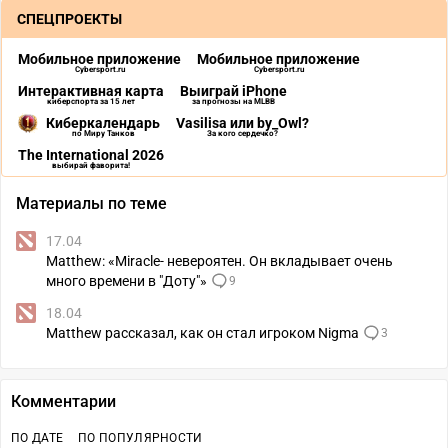
СПЕЦПРОЕКТЫ
Мобильное приложение
Мобильное приложение
Cybersport.ru
Cybersport.ru
Интерактивная карта
Выиграй iPhone
киберспорта за 15 лет
за прогнозы на MLBB
Киберкалендарь
Vasilisa или by_Owl?
по Миру Танков
За кого сердечко?
The International 2026
выбирай фаворита!
Материалы по теме
17.04
Matthew: «Miracle- невероятен. Он вкладывает очень
много времени в "Доту"»
9
18.04
Matthew рассказал, как он стал игроком Nigma
3
Комментарии
ПО ДАТЕ
ПО ПОПУЛЯРНОСТИ