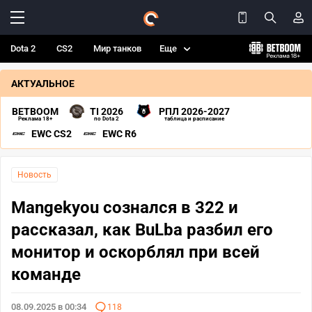
Dota 2
CS2
Мир танков
Еще
АКТУАЛЬНОЕ
BETBOOM
TI 2026
РПЛ 2026-2027
Реклама 18+
по Dota 2
таблица и расписание
EWC CS2
EWC R6
Новость
Mangekyou сознался в 322 и
рассказал, как BuLba разбил его
монитор и оскорблял при всей
команде
08.09.2025 в 00:34
118