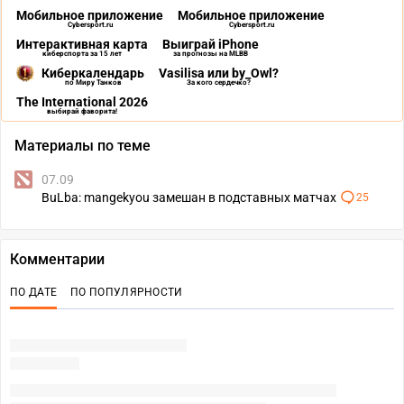
Мобильное приложение
Мобильное приложение
Cybersport.ru
Cybersport.ru
Интерактивная карта
Выиграй iPhone
киберспорта за 15 лет
за прогнозы на MLBB
Киберкалендарь
Vasilisa или by_Owl?
по Миру Танков
За кого сердечко?
The International 2026
выбирай фаворита!
Материалы по теме
07.09
BuLba: mangekyou замешан в подставных матчах
25
Комментарии
ПО ДАТЕ
ПО ПОПУЛЯРНОСТИ