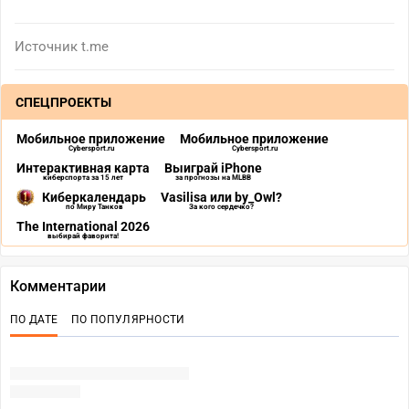
Источник
t.me
СПЕЦПРОЕКТЫ
Мобильное приложение
Мобильное приложение
Cybersport.ru
Cybersport.ru
Интерактивная карта
Выиграй iPhone
киберспорта за 15 лет
за прогнозы на MLBB
Киберкалендарь
Vasilisa или by_Owl?
по Миру Танков
За кого сердечко?
The International 2026
выбирай фаворита!
Комментарии
ПО ДАТЕ
ПО ПОПУЛЯРНОСТИ