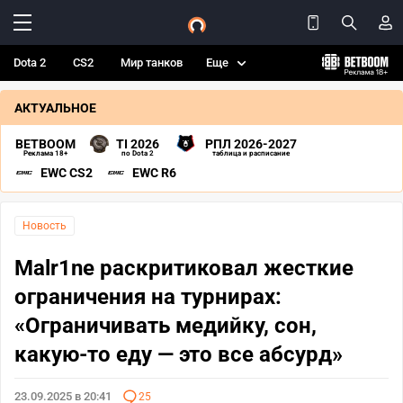
Dota 2
CS2
Мир танков
Еще
АКТУАЛЬНОЕ
BETBOOM
TI 2026
РПЛ 2026-2027
Реклама 18+
по Dota 2
таблица и расписание
EWC CS2
EWC R6
Новость
Malr1ne раскритиковал жесткие
ограничения на турнирах:
«Ограничивать медийку, сон,
какую-то еду — это все абсурд»
23.09.2025 в 20:41
25