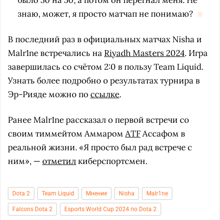
было 50 на 50, а потом он перегнал меня. Не
знаю, может, я просто матчап не понимаю?
В последний раз в официальных матчах Nisha и
Malr1ne встречались на
Riyadh Masters 2024
. Игра
завершилась со счётом 2:0 в пользу Team Liquid.
Узнать более подробно о результатах турнира в
Эр-Рияде можно по
ссылке
.
Ранее Malr1ne рассказал о первой встречи со
своим тиммейтом Аммаром
ATF
Ассафом в
реальной жизни. «Я просто был рад встрече с
ним», —
отметил
киберспортсмен.
Dota 2
Team Liquid
Мнение
Nisha
Malr1ne
Falcons Dota 2
Esports World Cup 2024 по Dota 2