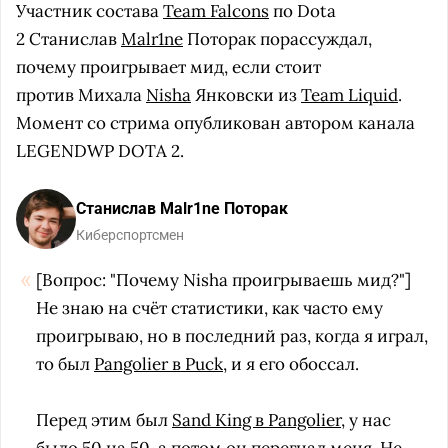
Участник состава
Team Falcons
по Dota
2 Станислав
Malr1ne
Поторак порассуждал,
почему проигрывает мид, если стоит
против Михала
Nisha
Янковски из
Team Liquid
.
Момент со стрима опубликован автором канала
LEGENDWP DOTA 2.
Станислав Malr1ne Поторак
Киберспортсмен
[Вопрос: "Почему Nisha проигрываешь мид?"]
Не знаю на счёт статистики, как часто ему
проигрываю, но в последний раз, когда я играл,
то был
Pangolier в Puck
, и я его обоссал.
Перед этим был
Sand King в Pangolier
, у нас