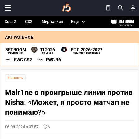
Dota 2
CS2
Мир танков
Еще
АКТУАЛЬНОЕ
BETBOOM
TI 2026
РПЛ 2026-2027
Реклама 18+
по Dota 2
таблица и расписание
EWC CS2
EWC R6
Новость
Malr1ne о проигрыше линии против
Nisha: «Может, я просто матчап не
понимаю?»
06.08.2024 в 07:57
6