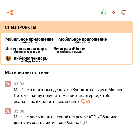
-2
СПЕЦПРОЕКТЫ
Мобильное приложение
Мобильное приложение
Cybersport.ru
Cybersport.ru
Интерактивная карта
Выиграй iPhone
киберспорта за 15 лет
за прогнозы на MLBB
Киберкалендарь
по Миру Танков
Материалы по теме
01.08
Malr1ne о призовых деньгах: «Куплю квартиру в Минске.
Потом я начну покупать мелкие квартирки, чтобы
сдавать их и чиллить всю жизнь»
63
05.08
Malr1ne рассказал о первой встрече с ATF: «Общение
достаточно стеснительное было»
6