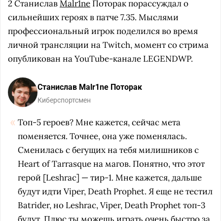
2 Станислав
Malr1ne
Поторак порассуждал о
сильнейших героях в патче 7.35. Мыслями
профессиональный игрок поделился во время
личной трансляции на Twitch, момент со стрима
опубликован на YouTube-канале LEGENDWP.
Станислав Malr1ne Поторак
Киберспортсмен
Топ-5 героев? Мне кажется, сейчас мета
поменяется. Точнее, она уже поменялась.
Сменилась с бегущих на тебя милишников с
Heart of Tarrasque на магов. Понятно, что этот
герой [Leshrac] — тир-1. Мне кажется, дальше
будут идти Viper, Death Prophet. Я еще не тестил
Batrider, но Leshrac, Viper, Death Prophet топ-3
будут. Плюс ты можешь играть очень быстро за