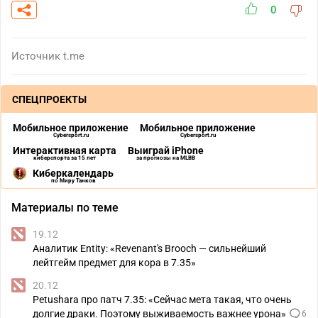
0
Источник
t.me
СПЕЦПРОЕКТЫ
Мобильное приложение
Мобильное приложение
Cybersport.ru
Cybersport.ru
Интерактивная карта
Выиграй iPhone
киберспорта за 15 лет
за прогнозы на MLBB
Киберкалендарь
по Миру Танков
Материалы по теме
19.12
Аналитик Entity: «Revenant's Brooch — сильнейший
лейтгейм предмет для кора в 7.35»
20.12
Petushara про патч 7.35: «Сейчас мета такая, что очень
долгие драки. Поэтому выживаемость важнее урона»
6