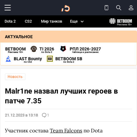
Dota 2
CS2
Мир танков
Еще
АКТУАЛЬНОЕ
BETBOOM
TI 2026
РПЛ 2026-2027
Реклама 18+
по Dota 2
таблица и расписание
BLAST Bounty
BETBOOM SB
по CS2
по Dota 2
Новость
Malr1ne назвал лучших героев в
патче 7.35
21.12.2023 в 13:18
1
Участник состава
Team Falcons
по Dota