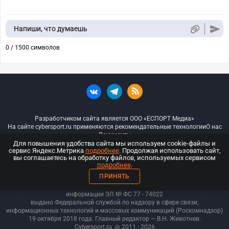
Напиши, что думаешь
0 / 1500 символов
Разработчиком сайта является ООО «ЕСПОРТ Медиа»
На сайте cybersport.ru применяются рекомендательные технологии
О нас
Документы
Для повышения удобства сайта мы используем cookie-файлы и
сервис Яндекс.Метрика
подробнее
. Продолжая использовать сайт,
© ООО «Киберспорт.ру» — Все права защищены
вы соглашаетесь на обработку файлов, используемых сервисом
подробнее
.
18+
ПРИНЯТЬ
ООО «Киберспорт.ру». Свидетельство о регистрации средств массовой
информации ЭЛ № ФС 77 - 74
022
выдано Федеральной службой по надзору в сфере связи,
информационных технологий и массовых коммуникаций (Роскомнадзор)
19 октября 2018 года. Главный редактор — В.Н. Животнев.
Cybersport.ru
@ 2011 - 2026