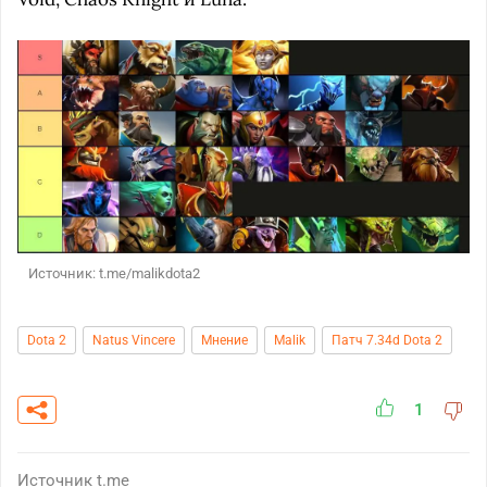
Источник: t.me/malikdota2
Dota 2
Natus Vincere
Мнение
Malik
Патч 7.34d Dota 2
1
Источник
t.me