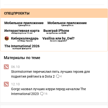
СПЕЦПРОЕКТЫ
Мобильное приложение
Мобильное приложение
Cybersport.ru
Cybersport.ru
Интерактивная карта
Выиграй iPhone
киберспорта за 15 лет
за прогнозы на MLBB
Киберкалендарь
Vasilisa или by_Owl?
по Миру Танков
За кого сердечко?
The International 2026
выбирай фаворита!
Материалы по теме
06.10
Stormstormer перечислил пять лучших героев для
поднятия рейтинга в Dota 2
4
12.10
Gorgc назвал лучших керри перед началом The
International 2023
16