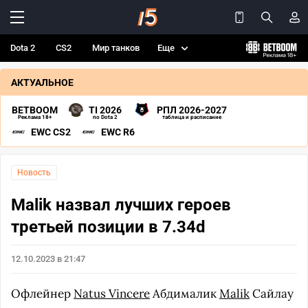
Dota 2
CS2
Мир танков
Еще
АКТУАЛЬНОЕ
BETBOOM
TI 2026
РПЛ 2026-2027
Реклама 18+
по Dota 2
таблица и расписание
EWC CS2
EWC R6
Новость
Malik назвал лучших героев
третьей позиции в 7.34d
12.10.2023 в 21:47
Офлейнер
Natus Vincere
Абдималик
Malik
Сайлау