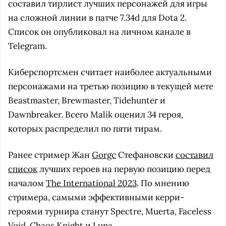
составил тирлист лучших персонажей для игры
на сложной линии в патче 7.34d для Dota 2.
Список он опубликовал на личном канале в
Telegram.
Киберспортсмен считает наиболее актуальными
персонажами на третью позицию в текущей мете
Beastmaster, Brewmaster, Tidehunter и
Dawnbreaker. Всего Malik оценил 34 героя,
которых распределил по пяти тирам.
Ранее стример Жан
Gorgc
Стефановски
составил
список
лучших героев на первую позицию перед
началом
The International 2023
. По мнению
стримера, самыми эффективными керри-
героями турнира станут Spectre, Muerta, Faceless
Void, Chaos Knight и Luna.