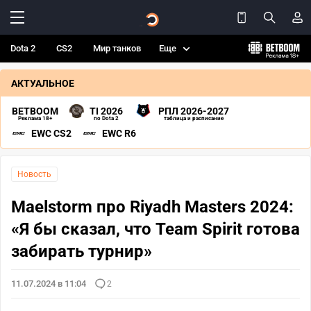
Dota 2
CS2
Мир танков
Еще
АКТУАЛЬНОЕ
BETBOOM
TI 2026
РПЛ 2026-2027
Реклама 18+
по Dota 2
таблица и расписание
EWC CS2
EWC R6
Новость
Maelstorm про Riyadh Masters 2024:
«Я бы сказал, что Team Spirit готова
забирать турнир»
11.07.2024 в 11:04
2