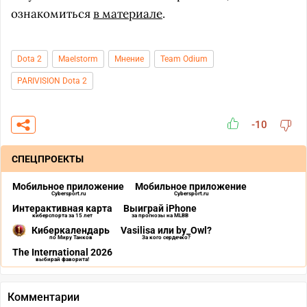
ознакомиться
в материале
.
Dota 2
Maelstorm
Мнение
Team Odium
PARIVISION Dota 2
-10
СПЕЦПРОЕКТЫ
Мобильное приложение
Мобильное приложение
Cybersport.ru
Cybersport.ru
Интерактивная карта
Выиграй iPhone
киберспорта за 15 лет
за прогнозы на MLBB
Киберкалендарь
Vasilisa или by_Owl?
по Миру Танков
За кого сердечко?
The International 2026
выбирай фаворита!
Комментарии