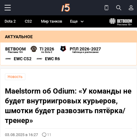
Dota 2
CS2
Мир танков
Еще
АКТУАЛЬНОЕ
BETBOOM
TI 2026
РПЛ 2026-2027
Реклама 18+
по Dota 2
таблица и расписание
EWC CS2
EWC R6
Новость
Maelstorm об Odium: «У команды не
будет внутриигровых курьеров,
шмотки будет развозить пятёрка/
тренер»
03.08.2025 в 16:27
11