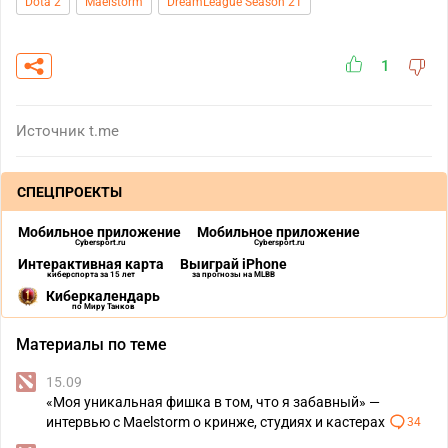
Dota 2
Maelstorm
DreamLeague Season 21
1
Источник
t.me
СПЕЦПРОЕКТЫ
Мобильное приложение
Мобильное приложение
Cybersport.ru
Cybersport.ru
Интерактивная карта
Выиграй iPhone
киберспорта за 15 лет
за прогнозы на MLBB
Киберкалендарь
по Миру Танков
Материалы по теме
15.09
«Моя уникальная фишка в том, что я забавный» —
интервью с Maelstorm о кринже, студиях и кастерах
34