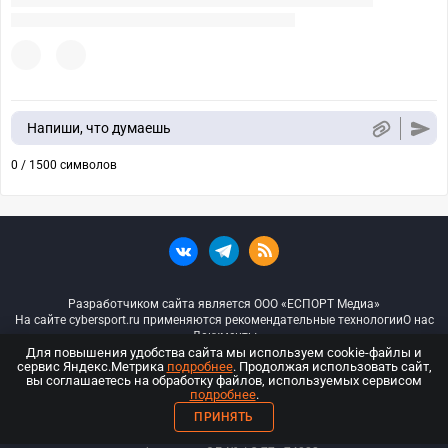
Напиши, что думаешь
0 / 1500 символов
Разработчиком сайта является ООО «ЕСПОРТ Медиа»
На сайте cybersport.ru применяются рекомендательные технологии
О нас
Документы
Для повышения удобства сайта мы используем cookie-файлы и
сервис Яндекс.Метрика
подробнее
. Продолжая использовать сайт,
© ООО «Киберспорт.ру» — Все права защищены
вы соглашаетесь на обработку файлов, используемых сервисом
подробнее
.
18+
ПРИНЯТЬ
ООО «Киберспорт.ру». Свидетельство о регистрации средств массовой