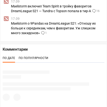
17.09
Maelstorm включил Team Spirit в тройку фаворитов
DreamLeague S21 — Tundra c Topson попала в тир-A
16
17.09
Maelstorm о 9Pandas на DreamLeague S21: «Отношу их
больше к середнякам, чем к фаворитам. Уж слишком
много закидонов»
1
Комментарии
ПО ДАТЕ
ПО ПОПУЛЯРНОСТИ