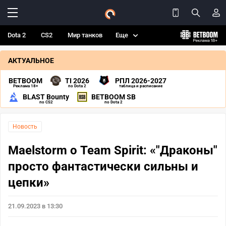
Dota 2
CS2
Мир танков
Еще
АКТУАЛЬНОЕ
BETBOOM
TI 2026
РПЛ 2026-2027
Реклама 18+
по Dota 2
таблица и расписание
BLAST Bounty
BETBOOM SB
по CS2
по Dota 2
Новость
Maelstorm о Team Spirit: «"Драконы"
просто фантастически сильны и
цепки»
21.09.2023 в 13:30