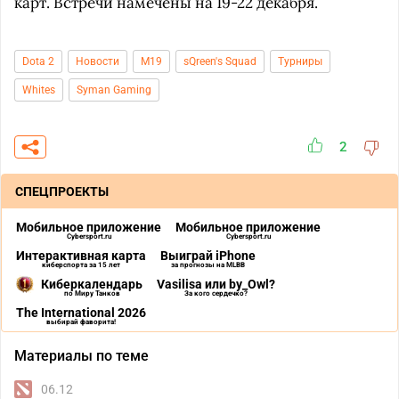
карт. Встречи намечены на 19-22 декабря.
Dota 2
Новости
M19
sQreen's Squad
Турниры
Whites
Syman Gaming
2
СПЕЦПРОЕКТЫ
Мобильное приложение
Мобильное приложение
Cybersport.ru
Cybersport.ru
Интерактивная карта
Выиграй iPhone
киберспорта за 15 лет
за прогнозы на MLBB
Киберкалендарь
Vasilisa или by_Owl?
по Миру Танков
За кого сердечко?
The International 2026
выбирай фаворита!
Материалы по теме
06.12