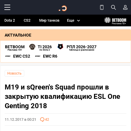
Dota 2
CS2
Мир танков
Еще
АКТУАЛЬНОЕ
BETBOOM
TI 2026
РПЛ 2026-2027
Реклама 18+
по Dota 2
таблица и расписание
EWC CS2
EWC R6
Новость
M19 и sQreen's Squad прошли в
закрытую квалификацию ESL One
Genting 2018
11.12.2017 в 00:21
42