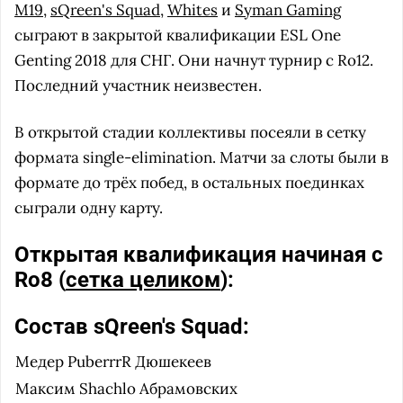
M19
,
sQreen's Squad
,
Whites
и
Syman Gaming
сыграют в закрытой квалификации ESL One
Genting 2018 для СНГ. Они начнут турнир с Ro12.
Последний участник неизвестен.
В открытой стадии коллективы посеяли в сетку
формата single-elimination. Матчи за слоты были в
формате до трёх побед, в остальных поединках
сыграли одну карту.
Открытая квалификация начиная с
Ro8 (
сетка целиком
):
Состав sQreen's Squad:
Медер
PuberrrR
Дюшекеев
Максим
Shachlo
Абрамовских