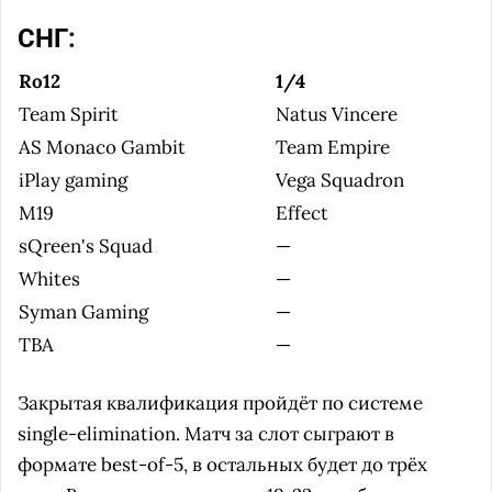
СНГ:
Ro12
1/4
Team Spirit
Natus Vincere
AS Monaco Gambit
Team Empire
iPlay gaming
Vega Squadron
M19
Effect
sQreen's Squad
—
Whites
—
Syman Gaming
—
TBA
—
Закрытая квалификация пройдёт по системе
single-elimination. Матч за слот сыграют в
формате best-of-5, в остальных будет до трёх