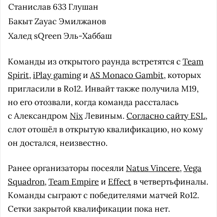
Станислав
633
Глушан
Бакыт
Zayac
Эмилжанов
Халед
sQreen
Эль-Хаббаш
Команды из открытого раунда встретятся с
Team
Spirit
,
iPlay gaming
и
AS Monaco Gambit
, которых
пригласили в Ro12. Инвайт также получила M19,
но его отозвали, когда команда рассталась
с Александром
Nix
Левиным.
Согласно сайту ESL
,
слот отошёл в открытую квалификацию, но кому
он достался, неизвестно.
Ранее организаторы посеяли
Natus Vincere
,
Vega
Squadron
,
Team Empire
и
Effect
в четвертьфиналы.
Команды сыграют с победителями матчей Ro12.
Сетки закрытой квалификации пока нет.