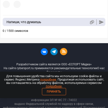
Напиши, что думаешь
0 / 1500 символов
Разработчиком сайта является ООО «ЕСПОРТ Медиа»
На сайте cybersport.ru применяются рекомендательные технологии
О нас
Документы
Для повышения удобства сайта мы используем cookie-файлы и
сервис Яндекс.Метрика
подробнее
. Продолжая использовать сайт,
© ООО «Киберспорт.ру» — Все права защищены
вы соглашаетесь на обработку файлов, используемых сервисом
подробнее
.
18+
ПРИНЯТЬ
ООО «Киберспорт.ру». Свидетельство о регистрации средств массовой
информации ЭЛ № ФС 77 - 74
022
выдано Федеральной службой по надзору в сфере связи,
информационных технологий и массовых коммуникаций (Роскомнадзор)