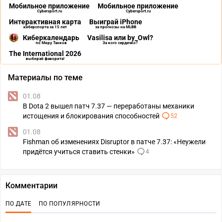
Мобильное приложение
Мобильное приложение
Cybersport.ru
Cybersport.ru
Интерактивная карта
Выиграй iPhone
киберспорта за 15 лет
за прогнозы на MLBB
Киберкалендарь
Vasilisa или by_Owl?
по Миру Танков
За кого сердечко?
The International 2026
выбирай фаворита!
Материалы по теме
01.08
В Dota 2 вышел патч 7.37 — переработаны механики
истощения и блокирования способностей
52
01.08
Fishman об изменениях Disruptor в патче 7.37: «Неужели
придётся учиться ставить стенки»
4
Комментарии
ПО ДАТЕ
ПО ПОПУЛЯРНОСТИ