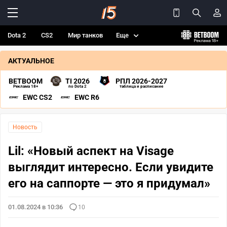
Dota 2
CS2
Мир танков
Еще
АКТУАЛЬНОЕ
BETBOOM
TI 2026
РПЛ 2026-2027
Реклама 18+
по Dota 2
таблица и расписание
EWC CS2
EWC R6
Новость
Lil: «Новый аспект на Visage
выглядит интересно. Если увидите
его на саппорте — это я придумал»
01.08.2024 в 10:36
10