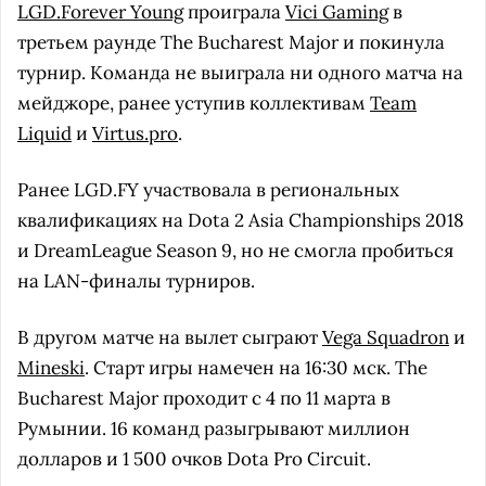
LGD.Forever Young
проиграла
Vici Gaming
в
третьем раунде The Bucharest Major и покинула
турнир. Команда не выиграла ни одного матча на
мейджоре, ранее уступив коллективам
Team
Liquid
и
Virtus.pro
.
Ранее LGD.FY участвовала в региональных
квалификациях на Dota 2 Asia Championships 2018
и DreamLeague Season 9, но не смогла пробиться
на LAN-финалы турниров.
В другом матче на вылет сыграют
Vega Squadron
и
Mineski
. Старт игры намечен на 16:30 мск. The
Bucharest Major проходит с 4 по 11 марта в
Румынии. 16 команд разыгрывают миллион
долларов и 1 500 очков Dota Pro Circuit.