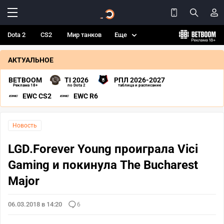
Dota 2
CS2
Мир танков
Еще
АКТУАЛЬНОЕ
BETBOOM
TI 2026
РПЛ 2026-2027
Реклама 18+
по Dota 2
таблица и расписание
EWC CS2
EWC R6
Новость
LGD.Forever Young проиграла Vici
Gaming и покинула The Bucharest
Major
06.03.2018 в 14:20
6