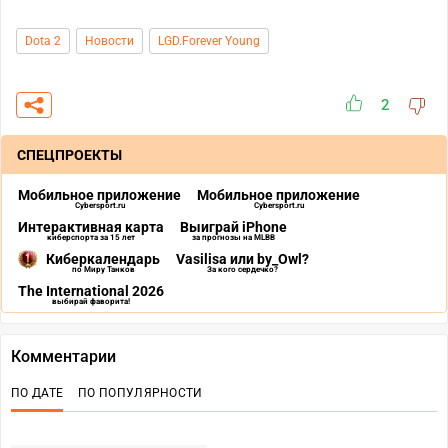
Dota 2
Новости
LGD.Forever Young
2
СПЕЦПРОЕКТЫ
Мобильное приложение
Мобильное приложение
Cybersport.ru
Cybersport.ru
Интерактивная карта
Выиграй iPhone
киберспорта за 15 лет
за прогнозы на MLBB
Киберкалендарь
Vasilisa или by_Owl?
по Миру Танков
За кого сердечко?
The International 2026
выбирай фаворита!
Комментарии
ПО ДАТЕ
ПО ПОПУЛЯРНОСТИ