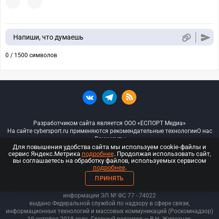
Напиши, что думаешь
0 / 1500 символов
Разработчиком сайта является ООО «ЕСПОРТ Медиа»
На сайте cybersport.ru применяются рекомендательные технологии
О нас
Документы
Для повышения удобства сайта мы используем cookie-файлы и
сервис Яндекс.Метрика
подробнее
. Продолжая использовать сайт,
© ООО «Киберспорт.ру» — Все права защищены
вы соглашаетесь на обработку файлов, используемых сервисом
подробнее
.
18+
ПРИНЯТЬ
ООО «Киберспорт.ру». Свидетельство о регистрации средств массовой
информации ЭЛ № ФС 77 - 74
022
выдано Федеральной службой по надзору в сфере связи,
информационных технологий и массовых коммуникаций (Роскомнадзор)