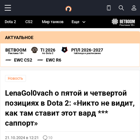
Dota 2
CS2
Мир танков
Еще
АКТУАЛЬНОЕ
BETBOOM
TI 2026
РПЛ 2026-2027
Реклама 18+
по Dota 2
таблица и расписание
EWC CS2
EWC R6
Новость
LenaGol0vach о пятой и четвертой
позициях в Dota 2: «Никто не видит,
как там ставит этот вард ***
саппорт»
21.10.2024 в 12:21
10