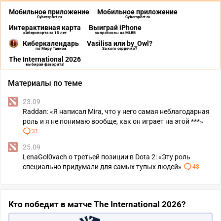
Мобильное приложение
Мобильное приложение
Cybersport.ru
Cybersport.ru
Интерактивная карта
Выиграй iPhone
киберспорта за 15 лет
за прогнозы на MLBB
Киберкалендарь
Vasilisa или by_Owl?
по Миру Танков
За кого сердечко?
The International 2026
выбирай фаворита!
Материалы по теме
23.09
Raddan: «Я написал Mira, что у него самая неблагодарная
роль и я не понимаю вообще, как он играет на этой ***»
31
25.09
LenaGol0vach о третьей позиции в Dota 2: «Эту роль
специально придумали для самых тупых людей»
48
Кто победит в матче The International 2026?