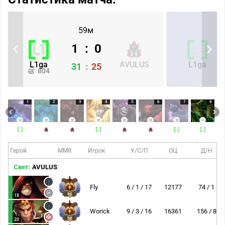
59м
1
:
0
L1ga
AVULUS
L1ga
31
:
25
804
1
2
3
4
5
6
7
8
Герой
MMR
Игрок
У/С/П
ОЦ
Д/Н
Свет:
AVULUS
Fly
6 / 1 / 17
12177
74 / 1
95
18
Worick
9 / 3 / 16
16361
156 / 8
50
20