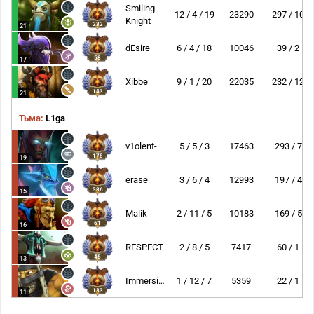
Smiling
12 / 4 / 19
23290
297 / 10
Knight
232
21
dEsire
6 / 4 / 18
10046
39 / 2
58
17
Xibbe
9 / 1 / 20
22035
232 / 12
143
21
Тьма:
L1ga
v1olent-
5 / 5 / 3
17463
293 / 7
178
19
erase
3 / 6 / 4
12993
197 / 4
386
15
Malik
2 / 11 / 5
10183
169 / 5
61
16
RESPECT
2 / 8 / 5
7417
60 / 1
45
13
Immersion
1 / 12 / 7
5359
22 / 1
133
11