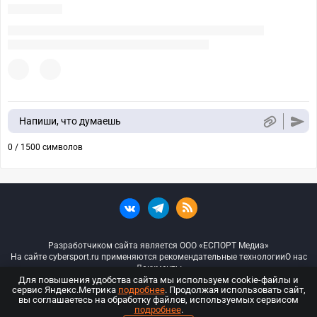
Напиши, что думаешь
0 / 1500 символов
Разработчиком сайта является ООО «ЕСПОРТ Медиа»
На сайте cybersport.ru применяются рекомендательные технологии
О нас
Документы
Для повышения удобства сайта мы используем cookie-файлы и
сервис Яндекс.Метрика
подробнее
. Продолжая использовать сайт,
© ООО «Киберспорт.ру» — Все права защищены
вы соглашаетесь на обработку файлов, используемых сервисом
подробнее
.
18+