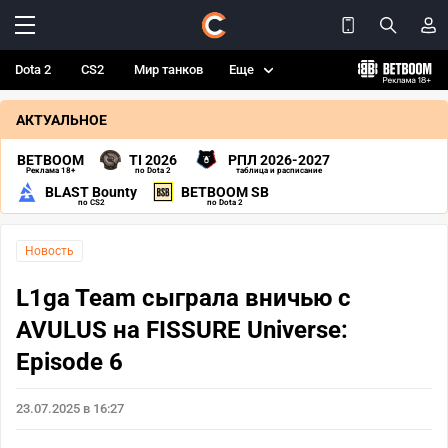
Dota 2
CS2
Мир танков
Еще
АКТУАЛЬНОЕ
BETBOOM
TI 2026
РПЛ 2026-2027
Реклама 18+
по Dota 2
таблица и расписание
BLAST Bounty
BETBOOM SB
по CS2
по Dota 2
Новость
L1ga Team сыграла вничью с
AVULUS на FISSURE Universe:
Episode 6
23.07.2025 в 16:27