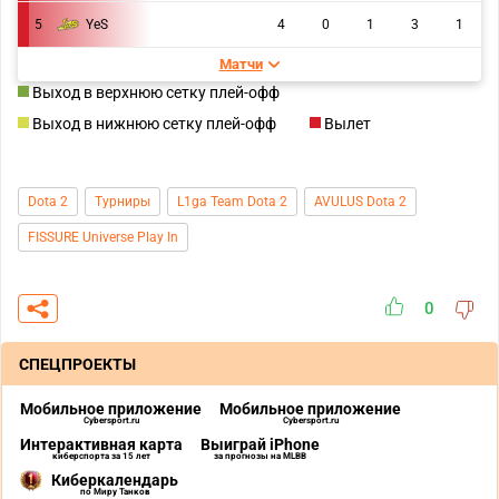
5
YeS
4
0
1
3
1
Матчи
Выход в верхнюю сетку плей-офф
Выход в нижнюю сетку плей-офф
Вылет
Dota 2
Турниры
L1ga Team Dota 2
AVULUS Dota 2
FISSURE Universe Play In
0
СПЕЦПРОЕКТЫ
Мобильное приложение
Мобильное приложение
Cybersport.ru
Cybersport.ru
Интерактивная карта
Выиграй iPhone
киберспорта за 15 лет
за прогнозы на MLBB
Киберкалендарь
по Миру Танков