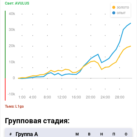
Свет: AVULUS
золото
опыт
Тьма: L1ga
Групповая стадия:
Группа А
#
M
В
Н
П
О