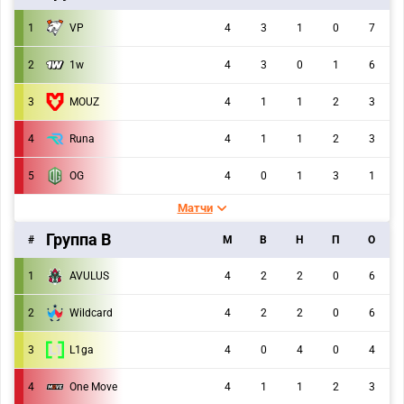
1
VP
4
3
1
0
7
2
1w
4
3
0
1
6
3
MOUZ
4
1
1
2
3
4
Runa
4
1
1
2
3
5
OG
4
0
1
3
1
Матчи
Группа B
#
M
В
Н
П
О
1
AVULUS
4
2
2
0
6
2
Wildcard
4
2
2
0
6
3
L1ga
4
0
4
0
4
4
One Move
4
1
1
2
3