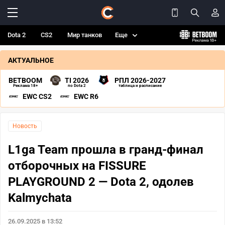
Dota 2
CS2
Мир танков
Еще
АКТУАЛЬНОЕ
BETBOOM
TI 2026
РПЛ 2026-2027
Реклама 18+
по Dota 2
таблица и расписание
EWC CS2
EWC R6
Новость
L1ga Team прошла в гранд-финал
отборочных на FISSURE
PLAYGROUND 2 — Dota 2, одолев
Kalmychata
26.09.2025 в 13:52