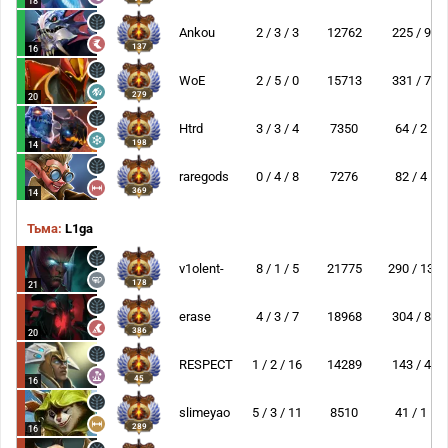
18
Ankou
2 / 3 / 3
12762
225 / 9
137
16
WoE
2 / 5 / 0
15713
331 / 7
279
20
Htrd
3 / 3 / 4
7350
64 / 2
198
14
raregods
0 / 4 / 8
7276
82 / 4
369
14
Тьма:
L1ga
v1olent-
8 / 1 / 5
21775
290 / 13
178
21
erase
4 / 3 / 7
18968
304 / 8
386
20
RESPECT
1 / 2 / 16
14289
143 / 4
45
16
slimeyao
5 / 3 / 11
8510
41 / 1
289
16