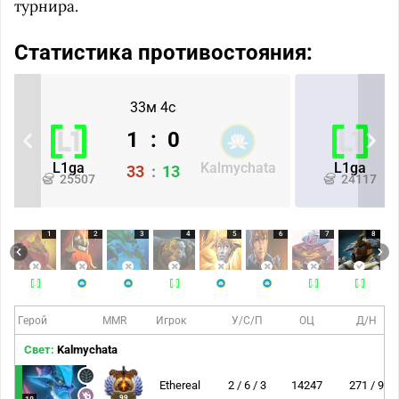
турнира.
Статистика противостояния:
33м 4с
1
:
0
L1ga
Kalmychata
L1ga
33
:
13
25507
24117
1
2
3
4
5
6
7
8
Герой
MMR
Игрок
У/С/П
ОЦ
Д/Н
Свет:
Kalmychata
Ethereal
2 / 6 / 3
14247
271 / 9
99