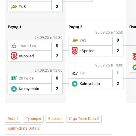
2
YeS
Раунд 1
Раунд 2
Пол
25.09.25 в 15:50
24.09.25 в 16:30
0
YeS
0
Team Tea
2
eSpoiled
2
eSpoiled
25.09.25 в 19:00
24.09.25 в 13:00
1
1w
0
20Twice
2
Kalmychata
2
Kalmychata
Dota 2
Турниры
Ethereal
L1ga Team Dota 2
Kalmychata Dota 2