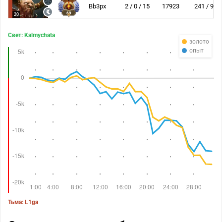
Bb3px
2 / 0 / 15
17923
241 / 9
69
20
Свет: Kalmychata
золото
опыт
Тьма: L1ga