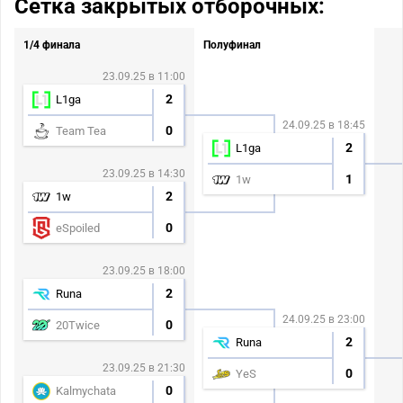
Сетка закрытых отборочных:
1/4 финала
Полуфинал
23.09.25 в 11:00
2
L1ga
24.09.25 в 18:45
0
Team Tea
2
L1ga
23.09.25 в 14:30
1
1w
2
1w
0
eSpoiled
23.09.25 в 18:00
2
Runa
24.09.25 в 23:00
0
20Twice
2
Runa
23.09.25 в 21:30
0
YeS
0
Kalmychata