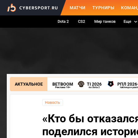
МАТЧИ
ТУРНИРЫ
КОМАН
Dota 2
CS2
Мир танков
Еще
АКТУАЛЬНОЕ
BETBOOM
TI 2026
РПЛ 2026
Реклама 18+
по Dota 2
таблица и рас
Новость
«Кто бы отказалс
поделился историе