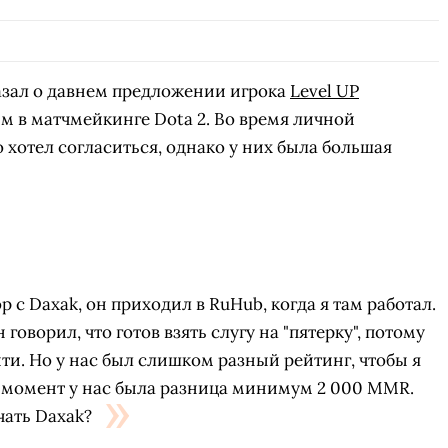
азал о давнем предложении игрока
Level UP
м в матчмейкинге Dota 2. Во время личной
о хотел согласиться, однако у них была большая
ор с Daxak, он приходил в RuHub, когда я там работал.
 говорил, что готов взять слугу на "пятерку", потому
йти. Но у нас был слишком разный рейтинг, чтобы я
от момент у нас была разница минимум 2 000 MMR.
чать Daxak?