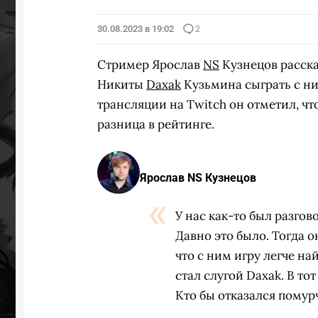
30.08.2023 в 19:02
2
Стример Ярослав
NS
Кузнецов расск
Никиты
Daxak
Кузьмина сыграть с ни
трансляции на Twitch он отметил, чт
разница в рейтинге.
Ярослав NS Кузнецов
У нас как-то был разгов
Давно это было. Тогда он
что с ним игру легче на
стал слугой Daxak. В т
Кто бы отказался помур