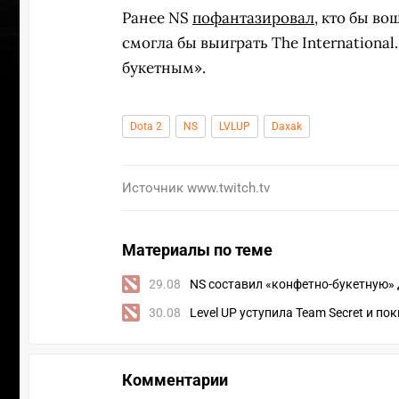
Ранее NS
пофантазировал
, кто бы во
смогла бы выиграть The International
букетным».
Dota 2
NS
LVLUP
Daxak
Источник
www.twitch.tv
Материалы по теме
29.08
NS составил «конфетно-букетную» д
30.08
Level UP уступила Team Secret и по
Комментарии