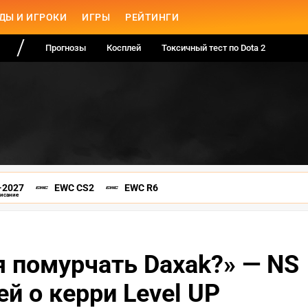
ДЫ И ИГРОКИ
ИГРЫ
РЕЙТИНГИ
Прогнозы
Косплей
Токсичный тест по Dota 2
-2027
EWC CS2
EWC R6
писание
я помурчать Daxak?» — NS
й о керри Level UP