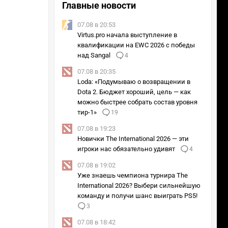
Главные новости
07.08 в 20:53
Virtus.pro начала выступление в
квалификации на EWC 2026 с победы
над Sangal
4
07.08 в 20:35
Loda: «Подумываю о возвращении в
Dota 2. Бюджет хороший, цель — как
можно быстрее собрать состав уровня
тир-1»
19
07.08 в 19:23
Новички The International 2026 — эти
игроки нас обязательно удивят
4
07.08 в 19:02
Уже знаешь чемпиона турнира The
International 2026? Выбери сильнейшую
команду и получи шанс выиграть PS5!
3
07.08 в 18:42