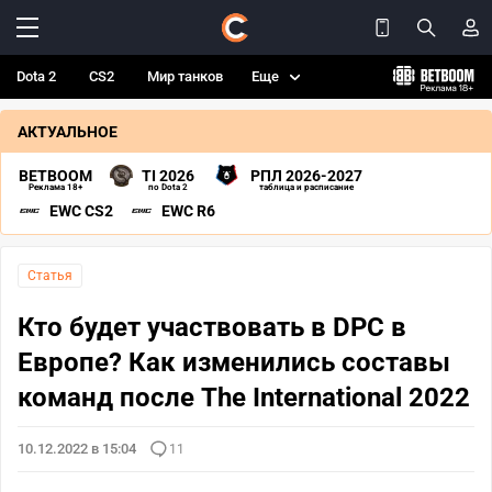
Dota 2
CS2
Мир танков
Еще
АКТУАЛЬНОЕ
BETBOOM
TI 2026
РПЛ 2026-2027
Реклама 18+
по Dota 2
таблица и расписание
EWC CS2
EWC R6
Статья
Кто будет участвовать в DPC в
Европе? Как изменились составы
команд после The International 2022
10.12.2022 в 15:04
11