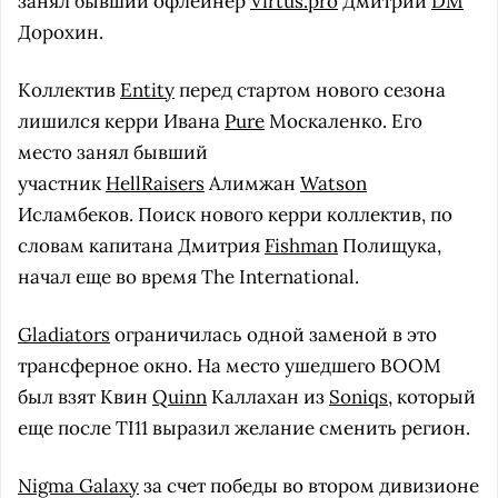
занял бывший офлейнер
Virtus.pro
Дмитрий
DM
Дорохин.
Коллектив
Entity
перед стартом нового сезона
лишился керри Ивана
Pure
Москаленко. Его
место занял бывший
участник
HellRaisers
Алимжан
Watson
Исламбеков. Поиск нового керри коллектив, по
словам капитана Дмитрия
Fishman
Полищука,
начал еще во время The International.
Gladiators
ограничилась одной заменой в это
трансферное окно. На место ушедшего BOOM
был взят Квин
Quinn
Каллахан из
Soniqs
, который
еще после TI11 выразил желание сменить регион.
Nigma Galaxy
за счет победы во втором дивизионе