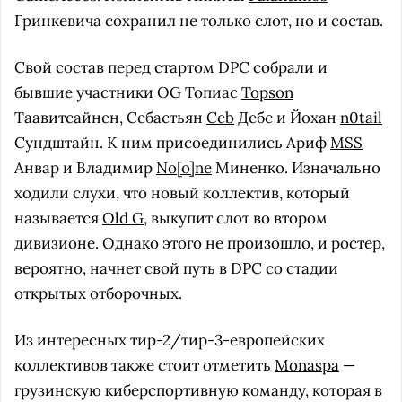
Гринкевича сохранил не только слот, но и состав.
Свой состав перед стартом DPC собрали и
бывшие участники OG Топиас
Topson
Таавитсайнен, Себастьян
Ceb
Дебс и Йохан
n0tail
Сундштайн. К ним присоединились Ариф
MSS
Анвар и Владимир
No[o]ne
Миненко. Изначально
ходили слухи, что новый коллектив, который
называется
Old G
, выкупит слот во втором
дивизионе. Однако этого не произошло, и ростер,
вероятно, начнет свой путь в DPC со стадии
открытых отборочных.
Из интересных тир-2/тир-3-европейских
коллективов также стоит отметить
Monaspa
—
грузинскую киберспортивную команду, которая в