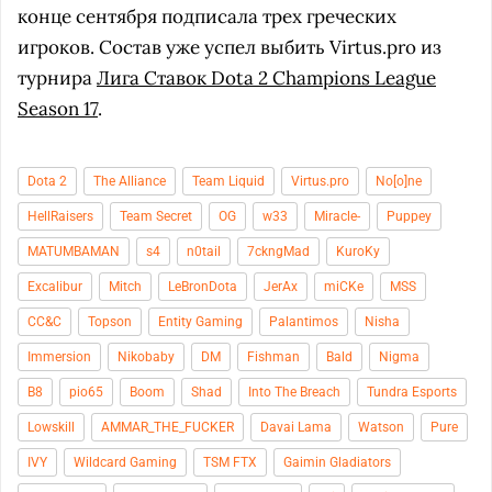
конце сентября подписала трех греческих
игроков. Состав уже успел выбить Virtus.pro из
турнира
Лига Ставок Dota 2 Champions League
Season 17
.
Dota 2
The Alliance
Team Liquid
Virtus.pro
No[o]ne
HellRaisers
Team Secret
OG
w33
Miracle-
Puppey
MATUMBAMAN
s4
n0tail
7ckngMad
KuroKy
Excalibur
Mitch
LeBronDota
JerAx
miCKe
MSS
CC&C
Topson
Entity Gaming
Palantimos
Nisha
Immersion
Nikobaby
DM
Fishman
Bald
Nigma
B8
pio65
Boom
Shad
Into The Breach
Tundra Esports
Lowskill
AMMAR_THE_FUCKER
Davai Lama
Watson
Pure
IVY
Wildcard Gaming
TSM FTX
Gaimin Gladiators