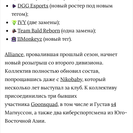
DGG Esports
(новый ростер под новым
тегом);
IVY
(две замены);
Team Bald Reborn
(одна замена);
11Monkeyz
(новый тег).
Alliance
, провалившая прошлый сезон, начнет
новый розыгрыш со второго дивизиона.
Коллектив полностью обновил состав,
попрощавшись даже с
Nikobaby
, который
несколько лет выступал за клуб. К коллективу
присоединились три бывших
участника
Goonsquad
, в том числе и Густав
s4
Магнуссон, а также два киберспортсмена из Юго-
Восточной Азии.