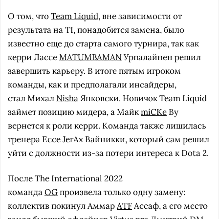
О том, что
Team Liquid
, вне зависимости от
результата на TI, понадобится замена, было
известно еще до старта самого турнира, так как
керри Лассе
MATUMBAMAN
Урпалайнен решил
завершить карьеру. В итоге пятым игроком
команды, как и предполагали инсайдеры,
стал Михал
Nisha
Янковски. Новичок Team Liquid
займет позицию мидера, а Майк
miCKe
Ву
вернется к роли керри. Команда также лишилась
тренера Ессе
JerAx
Вайникки, который сам решил
уйти с должности из-за потери интереса к Dota 2.
После The International 2022
команда
OG
произвела только одну замену:
коллектив покинул Аммар
ATF
Ассаф, а его место