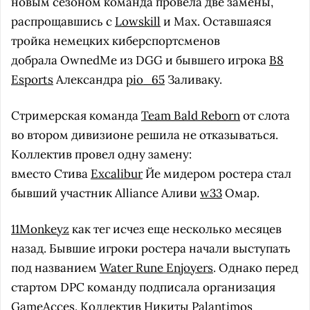
новым сезоном команда провела две замены,
распрощавшись с
Lowskill
и Max. Оставшаяся
тройка немецких киберспортсменов
добрала OwnedMe из DGG и бывшего игрока
B8
Esports
Александра
pio_65
Заливаку.
Стримерская команда
Team Bald Reborn
от слота
во втором дивизионе решила не отказываться.
Коллектив провел одну замену:
вместо Стива
Excalibur
Йе мидером ростера стал
бывший участник Alliance Аливи
w33
Омар.
11Monkeyz
как тег исчез еще несколько месяцев
назад. Бывшие игроки ростера начали выступать
под названием
Water Rune Enjoyers
. Однако перед
стартом DPC команду подписала организация
GameAcces. Коллектив Никиты
Palantimos