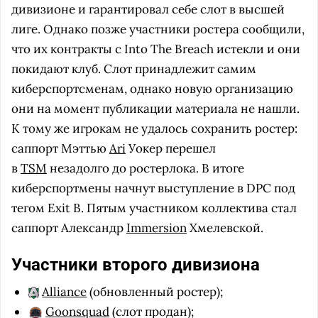
дивизионе и гарантировал себе слот в высшей
лиге. Однако позже участники ростера сообщили,
что их контракты с Into The Breach истекли и они
покидают клуб. Слот принадлежит самим
киберспортсменам, однако новую организацию
они на момент публикации материала не нашли.
К тому же игрокам не удалось сохранить ростер:
саппорт Мэттью
Ari
Уокер перешел
в
TSM
незадолго до ростерлока. В итоге
киберспортмены начнут выступление в DPC под
тегом Exit B. Пятым участником коллектива стал
саппорт Александр
Immersion
Хмелевской.
Участники второго дивизиона
Alliance
(обновленный ростер);
Goonsquad
(слот продан);