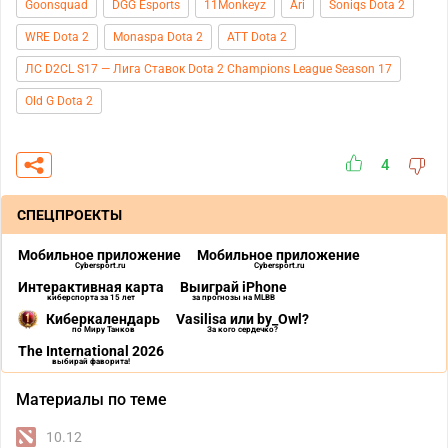
Goonsquad
DGG Esports
11Monkeyz
Ari
Soniqs Dota 2
WRE Dota 2
Monaspa Dota 2
ATT Dota 2
ЛС D2CL S17 — Лига Ставок Dota 2 Champions League Season 17
Old G Dota 2
4
СПЕЦПРОЕКТЫ
Мобильное приложение
Мобильное приложение
Cybersport.ru
Cybersport.ru
Интерактивная карта
Выиграй iPhone
киберспорта за 15 лет
за прогнозы на MLBB
Киберкалендарь
Vasilisa или by_Owl?
по Миру Танков
За кого сердечко?
The International 2026
выбирай фаворита!
Материалы по теме
10.12