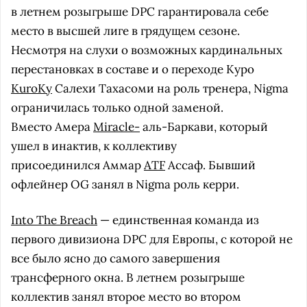
в летнем розыгрыше DPC гарантировала себе
место в высшей лиге в грядущем сезоне.
Несмотря на слухи о возможных кардинальных
перестановках в составе и о переходе Куро
KuroKy
Салехи Тахасоми на роль тренера, Nigma
ограничилась только одной заменой.
Вместо Амера
Miracle-
аль-Баркави, который
ушел в инактив, к коллективу
присоединился Аммар
ATF
Ассаф. Бывший
офлейнер OG занял в Nigma роль керри.
Into The Breach
— единственная команда из
первого дивизиона DPC для Европы, с которой не
все было ясно до самого завершения
трансферного окна. В летнем розыгрыше
коллектив занял второе место во втором