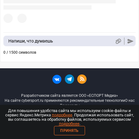
Напиши, что думаешь
0 / 1500 символов
Разработчиком сайта является ООО «ЕСПОРТ Медиа»
На сайте cybersport.ru применяются рекомендательные технологии
О нас
Документы
Для повышения удобства сайта мы используем cookie-файлы и
сервис Яндекс.Метрика
подробнее
. Продолжая использовать сайт,
© ООО «Киберспорт.ру» — Все права защищены
вы соглашаетесь на обработку файлов, используемых сервисом
подробнее
.
18+
ПРИНЯТЬ
ООО «Киберспорт.ру». Свидетельство о регистрации средств массовой