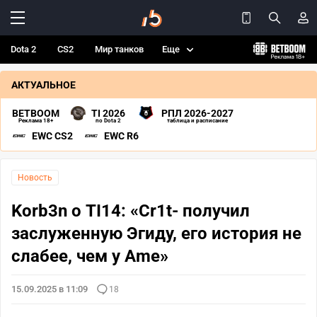
Dota 2
CS2
Мир танков
Еще
АКТУАЛЬНОЕ
BETBOOM
TI 2026
РПЛ 2026-2027
Реклама 18+
по Dota 2
таблица и расписание
EWC CS2
EWC R6
Новость
Korb3n о TI14: «Cr1t- получил
заслуженную Эгиду, его история не
слабее, чем у Ame»
15.09.2025 в 11:09
18