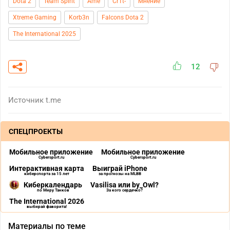
Dota 2
Team Spirit
Ame
Cr1t-
Мнение
Xtreme Gaming
Korb3n
Falcons Dota 2
The International 2025
12
Источник
t.me
СПЕЦПРОЕКТЫ
Мобильное приложение
Мобильное приложение
Cybersport.ru
Cybersport.ru
Интерактивная карта
Выиграй iPhone
киберспорта за 15 лет
за прогнозы на MLBB
Киберкалендарь
Vasilisa или by_Owl?
по Миру Танков
За кого сердечко?
The International 2026
выбирай фаворита!
Материалы по теме