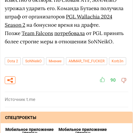
известно 6 октября. По словам ATF, SoNNeikO
угрожал ударить его. Команда Бутаева получила
штраф от организаторов
PGL Wallachia 2024
Season 2
на бонусное время на драфте.
Позже
Team Falcons
потребовала
от PGL принять
более строгие меры в отношении SoNNeikO.
Dota 2
SoNNeikO
Мнение
AMMAR_THE_FUCKER
Korb3n
90
Источник
t.me
СПЕЦПРОЕКТЫ
Мобильное приложение
Мобильное приложение
Cybersport.ru
Cybersport.ru