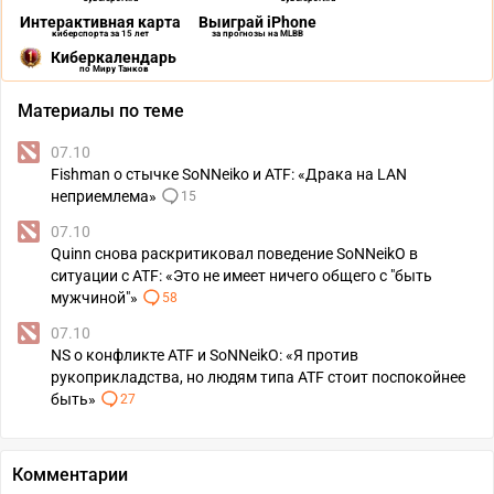
Интерактивная карта
Выиграй iPhone
киберспорта за 15 лет
за прогнозы на MLBB
Киберкалендарь
по Миру Танков
Материалы по теме
07.10
Fishman о стычке SoNNeiko и ATF: «Драка на LAN
неприемлема»
15
07.10
Quinn снова раскритиковал поведение SoNNeikO в
ситуации с ATF: «Это не имеет ничего общего с "быть
мужчиной"»
58
07.10
NS о конфликте ATF и SoNNeikO: «Я против
рукоприкладства, но людям типа ATF стоит поспокойнее
быть»
27
Комментарии