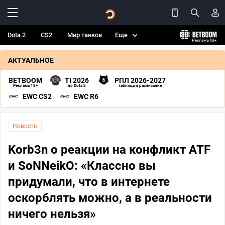
Dota 2
CS2
Мир танков
Еще
АКТУАЛЬНОЕ
BETBOOM
TI 2026
РПЛ 2026-2027
Реклама 18+
по Dota 2
таблица и расписание
EWC CS2
EWC R6
Новость
Korb3n о реакции на конфликт ATF
и SoNNeikO: «Классно вы
придумали, что в интернете
оскорблять можно, а в реальности
ничего нельзя»