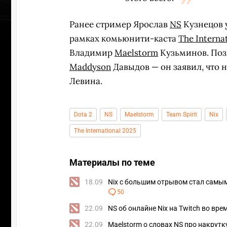
Ранее стример Ярослав
NS
Кузнецов
рамках комьюнити-каста
The Interna
Владимир
Maelstorm
Кузьминов. Поз
Maddyson
Давыдов — он заявил, что 
Левина.
Dota 2
NS
Maelstorm
Team Spirit
Nix
The International 2025
Материалы по теме
18.09
Nix с большим отрывом стал самым
50
22.09
NS об онлайне Nix на Twitch во вр
22.09
Maelstorm о словах NS про накрутк