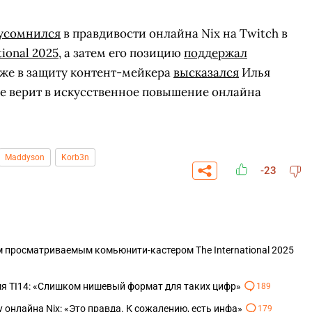
усомнился
в правдивости онлайна Nix на Twitch в
tional 2025
, а затем его позицию
поддержал
же в защиту контент-мейкера
высказался
Илья
не верит в искусственное повышение онлайна
Maddyson
Korb3n
-23
СКАЧАТЬ НА
УЧАСТВОВАТЬ
ЗАБРАТЬ
 просматриваемым комьюнити-кастером The International 2025
ANDROID
емя TI14: «Слишком нишевый формат для таких цифр»
189
у онлайна Nix: «Это правда. К сожалению, есть инфа»
179