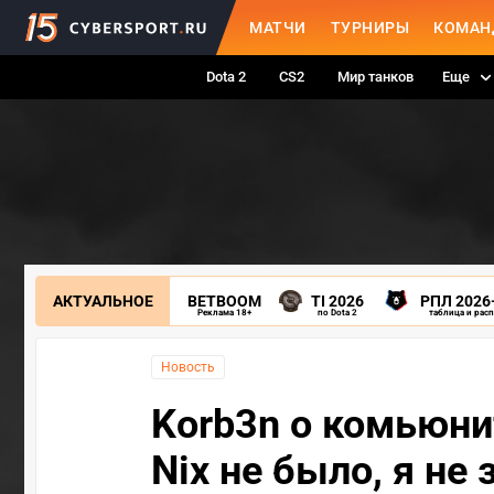
МАТЧИ
ТУРНИРЫ
КОМАН
Dota 2
CS2
Мир танков
Еще
АКТУАЛЬНОЕ
BETBOOM
TI 2026
РПЛ 2026
Реклама 18+
по Dota 2
таблица и рас
Новость
Korb3n о комьюни
Nix не было, я не