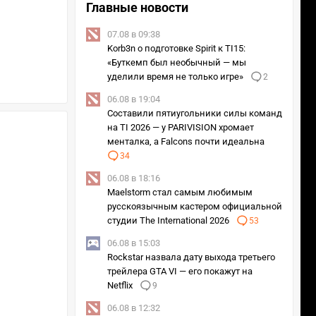
Главные новости
07.08 в 09:38
Korb3n о подготовке Spirit к TI15:
«Буткемп был необычный — мы
уделили время не только игре»
2
06.08 в 19:04
Составили пятиугольники силы команд
на TI 2026 — у PARIVISION хромает
менталка, а Falcons почти идеальна
34
06.08 в 18:16
Maelstorm стал самым любимым
русскоязычным кастером официальной
студии The International 2026
53
06.08 в 15:03
Rockstar назвала дату выхода третьего
трейлера GTA VI — его покажут на
Netflix
9
06.08 в 12:32