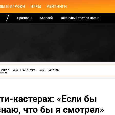
ДЫ И ИГРОКИ
ИГРЫ
РЕЙТИНГИ
Прогнозы
Косплей
Токсичный тест по Dota 2
-2027
EWC CS2
EWC R6
писание
ти-кастерах: «Если бы
 знаю, что бы я смотрел»