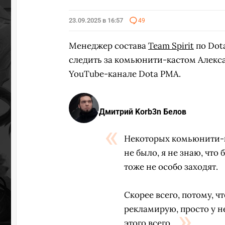
23.09.2025 в 16:57
49
Менеджер состава
Team Spirit
по Dot
следить за комьюнити-кастом Алекс
YouTube-канале Dota PMA.
Дмитрий Korb3n Белов
Некоторых комьюнити-ка
не было, я не знаю, что
тоже не особо заходят.
Скорее всего, потому, ч
рекламирую, просто у не
этого всего.