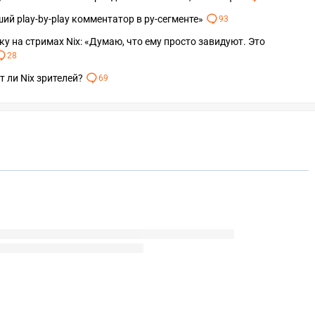
чший play-by-play комментатор в ру-сегменте»
93
у на стримах Nix: «Думаю, что ему просто завидуют. Это
28
т ли Nix зрителей?
69