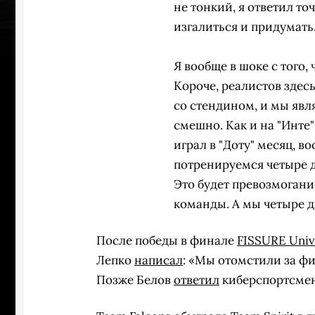
не тонкий, я ответил то
изгалиться и придумать.
Я вообще в шоке с того,
Короче, реалистов здесь 
со стендином, и мы явл
смешно. Как и на "Инте"
играл в "Доту" месяц, в
потренируемся четыре дн
Это будет превозмогание
команды. А мы четыре д
После победы в финале
FISSURE Unive
ПЕРЕ
Лепко
написал
: «Мы отомстили за фин
Позже Белов
ответил
киберспортсмену