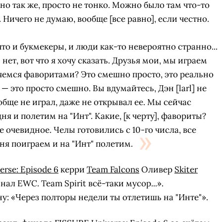
чно так же, просто не тонко. Можно было там что-то
 Ничего не думаю, вообще [все равно], если честно.
 что и букмекеры, и люди как-то невероятно странно...
нет, вот что я хочу сказать. Друзья мои, мы играем
яемся фаворитами? Это смешно просто, это реально
 — это просто смешно. Вы вдумайтесь, Дэн [larl] не
ообще не играл, даже не открывал ее. Мы сейчас
я и полетим на "Инт". Какие, [к черту], фавориты?
 очевидное. Челы готовились с 10-го числа, все
ня поиграем и на "Инт" полетим.
rse: Episode 6
керри
Team Falcons
Оливер
Skiter
СКАЧАТЬ НА
СК
ЙТИ
ВЫБРАТЬ
ал EWC. Team Spirit всё-таки мусор...».
ANDROID
: «Через полторы недели ты отлетишь на "Инте"».