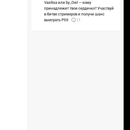
Vasilisa или by_Owl — кому
принадлежит твое сердечко? Участвуй
в битве стримеров и получи шанс
выиграть PS5
17