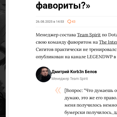
фавориты?»
26.08.2025 в 14:53
43
Менеджер состава
Team Spirit
по Dot
свою команду фаворитом на
The Inte
Сигитов практически не тренировалс
опубликован на канале LEGENDWP в 
Дмитрий Korb3n Белов
Менеджер Team Spirit
[Вопрос: "Что думаешь о
думаю, это же его право.
меня получилось немнож
бумерски получилось, д