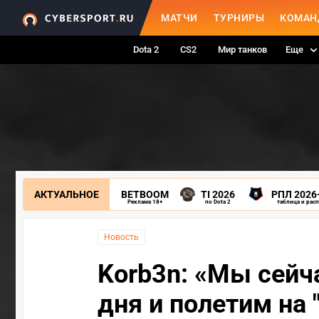
МАТЧИ
ТУРНИРЫ
КОМАН
Dota 2
CS2
Мир танков
Еще
АКТУАЛЬНОЕ
BETBOOM
TI 2026
РПЛ 2026
Реклама 18+
по Dota 2
таблица и рас
Новость
Korb3n: «Мы сейч
дня и полетим на "