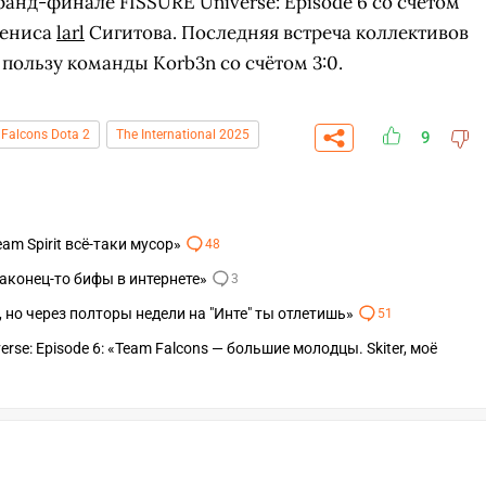
гранд-финале FISSURE Universe: Episode 6 со счётом
ениса
larl
Сигитова. Последняя встреча коллективов
пользу команды Korb3n со счётом 3:0.
Falcons Dota 2
The International 2025
9
am Spirit всё-таки мусор»
48
«Наконец-то бифы в интернете»
3
ю, но через полторы недели на "Инте" ты отлетишь»
51
erse: Episode 6: «Team Falcons — большие молодцы. Skiter, моё