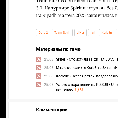
Team Falcons обыграла Team Spirit в 
3:0. На турнире Spirit
выступала без
Д
на
Riyadh Masters 2025
закончилась в 
Dota 2
Team Spirit
oliver
larl
Korb3n
Материалы по теме
25.08
Skiter: «Отомстили за финал EWC. Te
25.08
Mira о конфликте Korb3n и Skiter: 
25.08
Korb3n: «Skiter, братан, поздравля
25.08
Yatoro о поражении на FISSURE Univ
почтение»
53
Комментарии