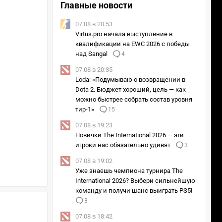
Главные новости
07.08 в 20:53
Virtus.pro начала выступление в
квалификации на EWC 2026 с победы
над Sangal
4
07.08 в 20:35
Loda: «Подумываю о возвращении в
Dota 2. Бюджет хороший, цель — как
можно быстрее собрать состав уровня
тир-1»
15
07.08 в 19:23
Новички The International 2026 — эти
игроки нас обязательно удивят
3
07.08 в 19:02
Уже знаешь чемпиона турнира The
International 2026? Выбери сильнейшую
команду и получи шанс выиграть PS5!
3
07.08 в 18:42