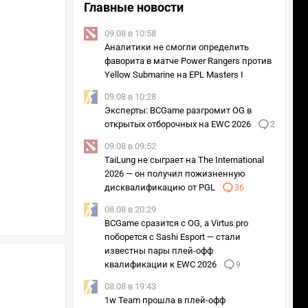
Главные новости
09.08 в 10:58
Аналитики не смогли определить
фаворита в матче Power Rangers против
Yellow Submarine на EPL Masters I
09.08 в 10:28
Эксперты: BCGame разгромит OG в
открытых отборочных на EWC 2026
2
09.08 в 09:52
TaiLung не сыграет на The International
2026 — он получил пожизненную
дисквалификацию от PGL
36
08.08 в 20:29
BCGame сразится с OG, а Virtus.pro
поборется с Sashi Esport — стали
известны пары плей-офф
квалификации к EWC 2026
9
08.08 в 19:43
1w Team прошла в плей-офф