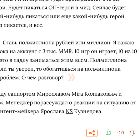
ои. Будет пикаться ОП-герой в мид. Сейчас будет
ой-нибудь пикаться или еще какой-нибудь герой.
 пикается, и все.
м. Ставь полмиллиона рублей или миллион. Я сажаю
а на аккаунт с 3 тыс. MMR. 10 игр он играет, 10 из 10
 это в падлу заниматься этим всем. Полмиллиона
сли ты уверен, то обогатишься на полмиллиона
проблем. О чем разговор?
жду саппортом Мирославом
Mira
Колпаковым и
. Менеджер порассуждал о реакции на ситуацию от
СКАЧАТЬ НА
онтент-мейкера Ярослава
NS
Кузнецова.
ПЕРЕЙТИ
ВЫБРАТЬ
ANDROID
-10