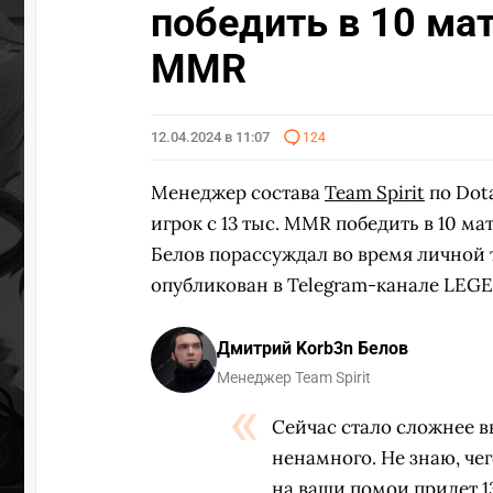
победить в 10 мат
MMR
12.04.2024 в 11:07
124
Менеджер состава
Team Spirit
по Dot
игрок с 13 тыс. MMR победить в 10 ма
Белов порассуждал во время личной 
опубликован в Telegram-канале LEG
Дмитрий Korb3n Белов
Менеджер Team Spirit
Сейчас стало сложнее вы
ненамного. Не знаю, чег
на ваши помои придет 1