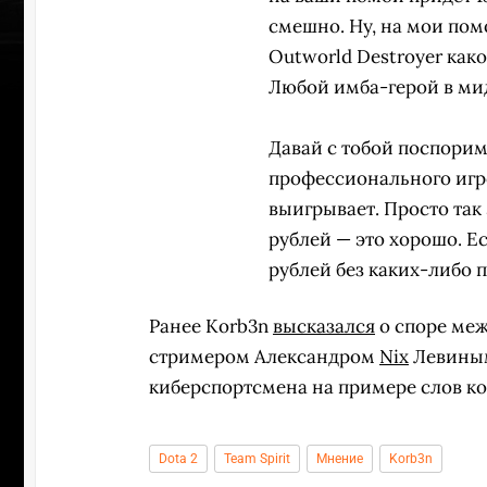
смешно. Ну, на мои пом
Outworld Destroyer как
Любой имба-герой в мид
Давай с тобой поспори
профессионального игрок
выигрывает. Просто так
рублей — это хорошо. Е
рублей без каких-либо 
Ранее Korb3n
высказался
о споре ме
стримером Александром
Nix
Левиным
киберспортсмена на примере слов к
Dota 2
Team Spirit
Мнение
Korb3n