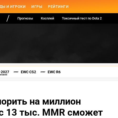
ДЫ И ИГРОКИ
ИГРЫ
РЕЙТИНГИ
Прогнозы
Косплей
Токсичный тест по Dota 2
-2027
EWC CS2
EWC R6
писание
порить на миллион
к с 13 тыс. MMR сможет