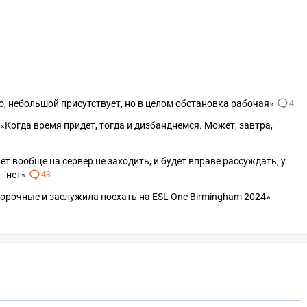
чно, небольшой присутствует, но в целом обстановка рабочая»
4
t: «Когда время придет, тогда и дизбанднемся. Может, завтра,
ожет вообще на сервер не заходить, и будет вправе рассуждать, у
— нет»
43
борочные и заслужила поехать на ESL One Birmingham 2024»