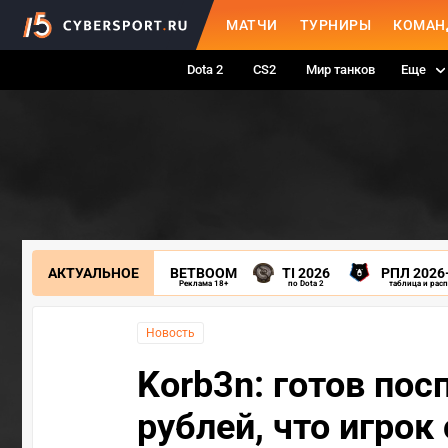
МАТЧИ
ТУРНИРЫ
КОМАН
Dota 2
CS2
Мир танков
Еще
АКТУАЛЬНОЕ
BETBOOM
TI 2026
РПЛ 2026
Реклама 18+
по Dota 2
таблица и рас
Новость
Korb3n: готов пос
рублей, что игро