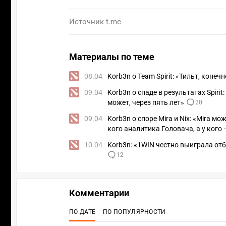
Источник
t.me
Материалы по теме
08.04
Korb3n о Team Spirit: «Тильт, коне
09.04
Korb3n о спаде в результатах Spiri
может, через пять лет»
20
09.04
Korb3n о споре Mira и Nix: «Mira м
кого аналитика Головача, а у кого 
10.04
Korb3n: «1WIN честно выиграла от
12
Комментарии
ПО ДАТЕ
ПО ПОПУЛЯРНОСТИ