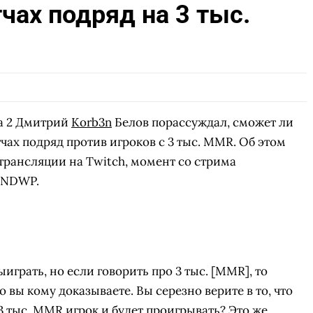
чах подряд на 3 тыс.
a 2 Дмитрий
Korb3n
Белов порассуждал, сможет ли
тчах подряд против игроков с 3 тыс. MMR. Об этом
трансляции на Twitch, момент со стрима
ENDWP.
играть, но если говорить про 3 тыс. [MMR], то
о вы кому доказываете. Вы серезно верите в то, что
3 тыс. MMR игрок и будет проигрывать? Это же