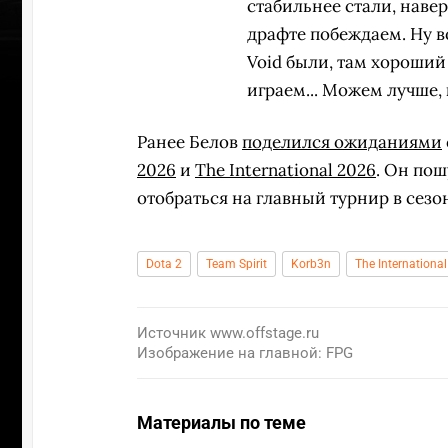
стабильнее стали, наверн
драфте побеждаем. Ну во
Void были, там хороший
играем... Можем лучше, 
Ранее Белов
поделился ожиданиями
2026
и
The International 2026
. Он пош
отобраться на главный турнир в сезо
Dota 2
Team Spirit
Korb3n
The Internationa
Источник
www.offstage.ru
Изображение на главной: FPG
Материалы по теме