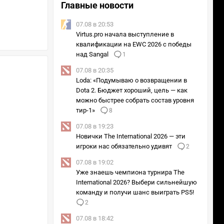
Главные новости
07.08 в 20:53
Virtus.pro начала выступление в
квалификации на EWC 2026 с победы
над Sangal
1
07.08 в 20:35
Loda: «Подумываю о возвращении в
Dota 2. Бюджет хороший, цель — как
можно быстрее собрать состав уровня
тир-1»
8
07.08 в 19:23
Новички The International 2026 — эти
игроки нас обязательно удивят
2
07.08 в 19:02
Уже знаешь чемпиона турнира The
International 2026? Выбери сильнейшую
команду и получи шанс выиграть PS5!
2
07.08 в 18:42