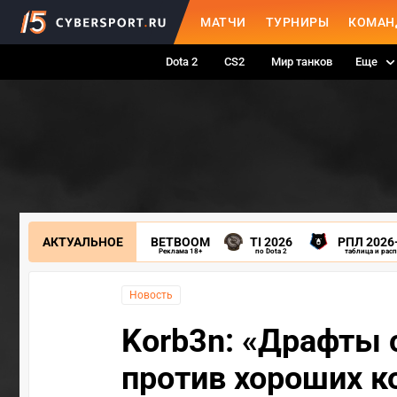
МАТЧИ
ТУРНИРЫ
КОМАН
Dota 2
CS2
Мир танков
Еще
АКТУАЛЬНОЕ
BETBOOM
TI 2026
РПЛ 2026
Реклама 18+
по Dota 2
таблица и рас
Новость
Korb3n: «Драфты 
против хороших к