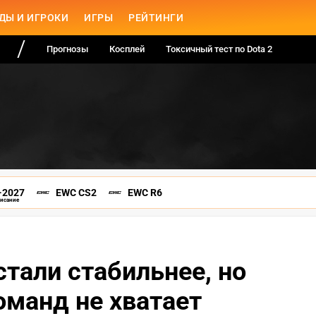
ДЫ И ИГРОКИ
ИГРЫ
РЕЙТИНГИ
Прогнозы
Косплей
Токсичный тест по Dota 2
-2027
EWC CS2
EWC R6
писание
стали стабильнее, но
оманд не хватает