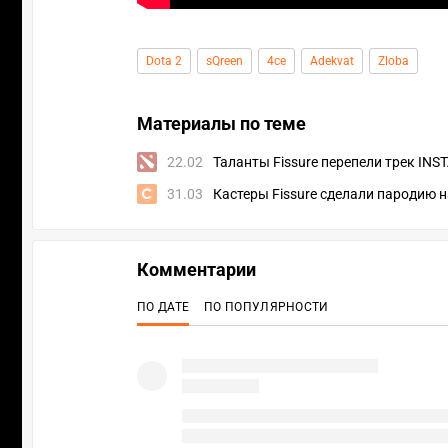
Dota 2
sQreen
4ce
Adekvat
Zloba
Материалы по теме
22.02
Таланты Fissure перепели трек I
31.03
Кастеры Fissure сделали пародию н
Комментарии
ПО ДАТЕ
ПО ПОПУЛЯРНОСТИ