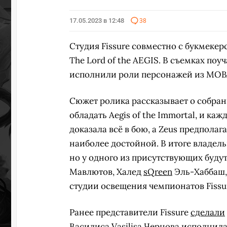
17.05.2023 в 12:48
38
ПЕРЕ
Студия Fissure совместно с букмеке
The Lord of the AEGIS. В съемках по
исполнили роли персонажей из MOBA
Сюжет ролика рассказывает о собрани
обладать Aegis of the Immortal, и ка
доказала всё в бою, а Zeus предполаг
наиболее достойной. В итоге владель
но у одного из присутствующих буду
Мавлютов, Халед
sQreen
Эль-Хаббаш
студии освещения чемпионатов Fissu
Ранее представители Fissure
сделали
Василиса Vasilisa Чернова исполнил