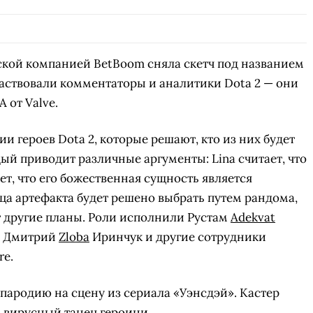
СКАЧАТЬ НА
СК
ЙТИ
ВЫБРАТЬ
ANDROID
рской компанией BetBoom сняла скетч под названием
участвовали комментаторы и аналитики Dota 2 — они
 от Valve.
и героев Dota 2, которые решают, кто из них будет
ждый приводит различные аргументы: Lina считает, что
ает, что его божественная сущность является
ца артефакта будет решено выбрать путем рандома,
т другие планы. Роли исполнили Рустам
Adekvat
, Дмитрий
Zloba
Иринчук и другие сотрудники
re.
пародию на сцену из сериала «Уэнсдэй». Кастер
а вирусный танец героини.