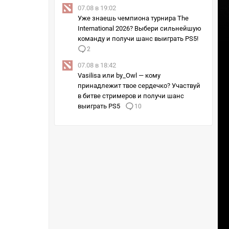
07.08 в 19:02
Уже знаешь чемпиона турнира The
International 2026? Выбери сильнейшую
команду и получи шанс выиграть PS5!
2
07.08 в 18:42
Vasilisa или by_Owl — кому
принадлежит твое сердечко? Участвуй
в битве стримеров и получи шанс
выиграть PS5
10