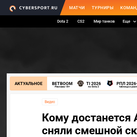
МАТЧИ
ТУРНИРЫ
КОМАН
Dota 2
CS2
Мир танков
Еще
АКТУАЛЬНОЕ
BETBOOM
TI 2026
РПЛ 2026
Реклама 18+
по Dota 2
таблица и рас
Видео
Кому достанется 
сняли смешной ск