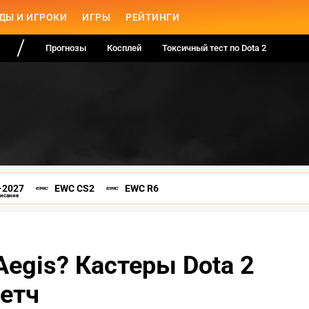
ДЫ И ИГРОКИ
ИГРЫ
РЕЙТИНГИ
Прогнозы
Косплей
Токсичный тест по Dota 2
-2027
EWC CS2
EWC R6
писание
Aegis? Кастеры Dota 2
етч