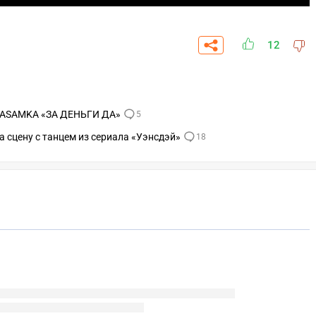
12
NSTASAMKA «ЗА ДЕНЬГИ ДА»
5
а сцену с танцем из сериала «Уэнсдэй»
18