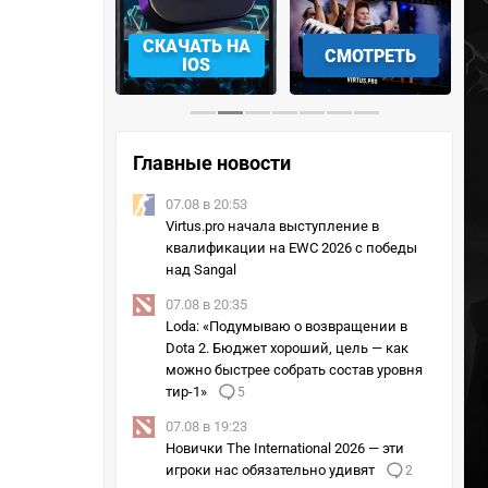
АЧАТЬ НА
СМОТРЕТЬ
УЧАСТВОВАТЬ
IOS
Главные новости
07.08 в 20:53
Virtus.pro начала выступление в
квалификации на EWC 2026 с победы
над Sangal
07.08 в 20:35
Loda: «Подумываю о возвращении в
Dota 2. Бюджет хороший, цель — как
можно быстрее собрать состав уровня
тир-1»
5
07.08 в 19:23
Новички The International 2026 — эти
игроки нас обязательно удивят
2