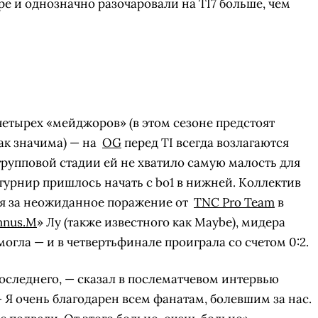
ре и однозначно разочаровали на TI7 больше, чем
етырех «мейджоров» (в этом сезоне предстоят
так значима) — на
OG
перед TI всегда возлагаются
рупповой стадии ей не хватило самую малость для
турнир пришлось начать с bo1 в нижней. Коллектив
ся за неожиданное поражение от
TNC Pro Team
в
mnus.M
» Лу (также известного как Maybe), мидера
могла — и в четвертьфинале проиграла со счетом 0:2.
оследнего, — сказал в послематчевом интервью
— Я очень благодарен всем фанатам, болевшим за нас.