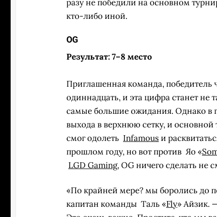
разу не победили на основном турни
кто-либо иной.
OG
Результат: 7–8 место
Приглашенная команда, победитель ч
одиннадцать, и эта цифра станет не 
самые большие ожидания. Однако в г
выхода в верхнюю сетку, и основной 
смог одолеть
Infamous
и расквитать
прошлом году, но вот против
Яо «
So
LGD Gaming
, OG ничего сделать не с
«По крайней мере? мы боролись до п
капитан команды
Таль «
Fly
» Айзик. 