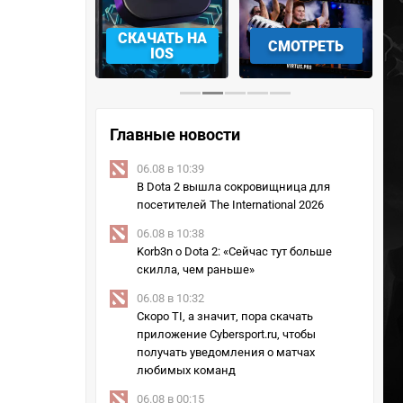
АЧАТЬ НА
СМОТРЕТЬ
УЧАСТВОВАТЬ
IOS
Главные новости
06.08 в 10:39
В Dota 2 вышла сокровищница для
посетителей The International 2026
06.08 в 10:38
Korb3n о Dota 2: «Сейчас тут больше
скилла, чем раньше»
06.08 в 10:32
Скоро TI, а значит, пора скачать
приложение Cybersport.ru, чтобы
получать уведомления о матчах
любимых команд
06.08 в 00:15