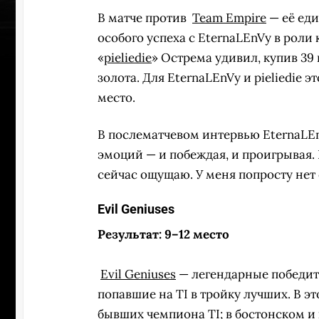
В матче против
Team Empire
— её еди
особого успеха с EternaLEnVy в роли
«
pieliedie
» Острема удивил, купив 39 
золота. Для EternaLEnVy и pieliedie э
место.
В послематчевом интервью EternaLEn
эмоций — и побеждая, и проигрывая. Н
сейчас ощущаю. У меня попросту нет 
Evil Geniuses
Результат: 9–12 место
Evil Geniuses
— легендарные победи
попавшие на TI в тройку лучших. В 
бывших чемпиона TI; в бостонском и