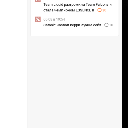
Team Liquid разгромила Team Falcons и
стала чемпионом ESSENCE II
30
05.08 в 19:54
Satanic назвал керри лучше себя
10