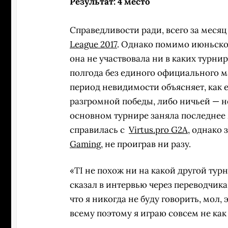
Результат: 4 место
Справедливости ради, всего за меся
League 2017
. Однако помимо июньск
она не участвовала ни в каких турни
полгода без единого официального м
период невидимости объясняет, как е
разгромной победы, либо ничьей — н
основном турнире заняла последнее м
справилась с
Virtus.pro G2A
, однако 
Gaming
, не проиграв ни разу.
«TI не похож ни на какой другой тур
сказал в интервью через переводчик
что я никогда не буду говорить, мол, 
всему поэтому я играю совсем не как