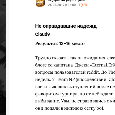
25.08.2017 в 14:00
25
УЧАСТВ
Не оправдавшие надежд
Cloud9
Результат: 13–16 место
Трудно сказать, как на ожидания, св
блоге
ее капитана
Джеки «
EternaLEn
вопросы пользователей reddit
. До
The
недель. У
Team NP
(впоследствии
Cl
впечатляющих выступлений после пер
фаворитом турнира, но от неё ждали
выбывание. Увы, не справившись с к
они попали в нижнюю сетку bo1.