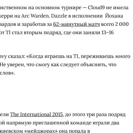
нственном на основном турнире — Cloud9 не имела
 керри на Arc Warden. Dazzle в исполнении
Йохана
вардов и заработав за
62-минутный матч
всего 2 000
тот TI стал вторым подряд, где они заняли 13–16
vy сказал: «Когда играешь на TI, переживаешь много
е уверен, что смогу как следует объяснить, что
слов».
тели
The International 2015
, до этого три раза подряд
этой напрямую приглашенной команде играли два
 киевском «мейджорах» она попала в