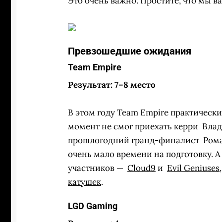
Это очень важно. Простите, что мы ва
Превзошедшие ожидания
Team Empire
Результат: 7–8 место
В этом году Team Empire практически
момент не смог приехать керри
Влад
прошлогодний гранд-финалист
Рома
очень мало времени на подготовку. 
участников —
Cloud9
и
Evil Geniuses
катушек
.
LGD Gaming