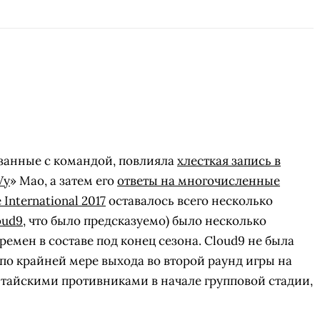
СКАЧАТЬ НА
СК
ОВАТЬ
ЗАБРАТЬ
ANDROID
язанные с командой, повлияла
хлесткая запись в
Vy
» Мао, а затем его
ответы на многочисленные
 International 2017
оставалось всего несколько
oud9
, что было предсказуемо) было несколько
емен в составе под конец сезона. Cloud9 не была
 по крайней мере выхода во второй раунд игры на
итайскими противниками в начале групповой стадии,