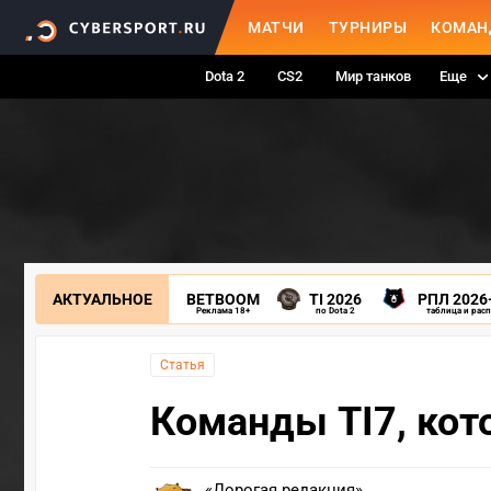
МАТЧИ
ТУРНИРЫ
КОМАН
Dota 2
CS2
Мир танков
Еще
АКТУАЛЬНОЕ
BETBOOM
TI 2026
РПЛ 2026
Реклама 18+
по Dota 2
таблица и рас
Статья
Команды TI7, кот
«Дорогая редакция»