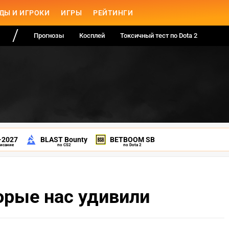
ДЫ И ИГРОКИ
ИГРЫ
РЕЙТИНГИ
Прогнозы
Косплей
Токсичный тест по Dota 2
-2027
BLAST Bounty
BETBOOM SB
писание
по CS2
по Dota 2
орые нас удивили