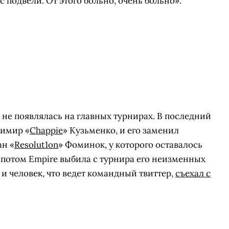
с подвели. От этого больно, очень больно».
 не появлялась на главных турнирах. В последний
имир «
Chappie
» Кузьменко, и его заменил
н «
Resolut1on
» Фоминок, у которого оставалось
А потом Empire выбила с турнира его неизменных
, и человек, что ведет командный твиттер,
съехал с