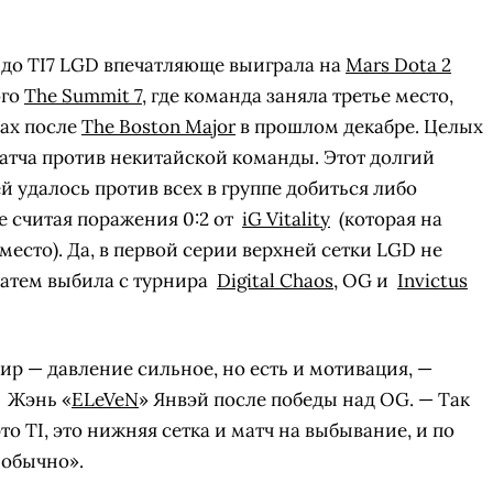
ц до TI7 LGD впечатляюще выиграла на
Mars Dota 2
ого
The Summit 7
, где команда заняла третье место,
рах после
The Boston Major
в прошлом декабре. Целых
атча против некитайской команды. Этот долгий
й удалось против всех в группе добиться либо
е считая поражения 0:2 от
iG Vitality
(которая на
есто). Да, в первой серии верхней сетки LGD не
затем выбила с турнира
Digital Chaos
, OG и
Invictus
нир — давление сильное, но есть и мотивация, —
а
Жэнь «
ELeVeN
» Янвэй после победы над OG. — Так
это TI, это нижняя сетка и матч на выбывание, и по
 обычно».