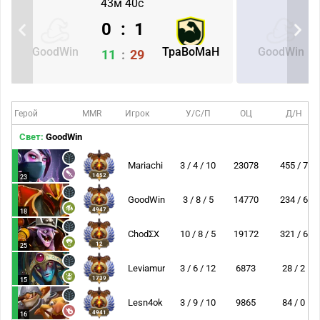
43м 40с
0
:
1
GoodWin
TpaBoMaH
GoodWin
11
:
29
Герой
MMR
Игрок
У/С/П
ОЦ
Д/Н
Свет:
GoodWin
Mariachi
3 / 4 / 10
23078
455 / 7
1452
23
GoodWin
3 / 8 / 5
14770
234 / 6
4947
18
ChodΣX
10 / 8 / 5
19172
321 / 6
12
25
Leviamur
3 / 6 / 12
6873
28 / 2
1739
15
Lesn4ok
3 / 9 / 10
9865
84 / 0
4941
16