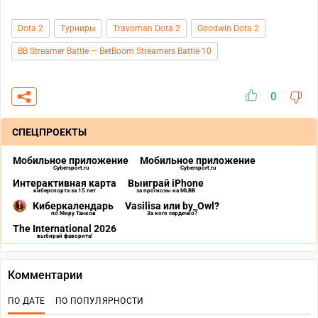
Dota 2
Турниры
Travoman Dota 2
Goodwin Dota 2
BB Streamer Battle — BetBoom Streamers Battle 10
0
СПЕЦПРОЕКТЫ
Мобильное приложение
Мобильное приложение
Cybersport.ru
Cybersport.ru
Интерактивная карта
Выиграй iPhone
киберспорта за 15 лет
за прогнозы на MLBB
Киберкалендарь
Vasilisa или by_Owl?
по Миру Танков
За кого сердечко?
The International 2026
выбирай фаворита!
Комментарии
ПО ДАТЕ
ПО ПОПУЛЯРНОСТИ