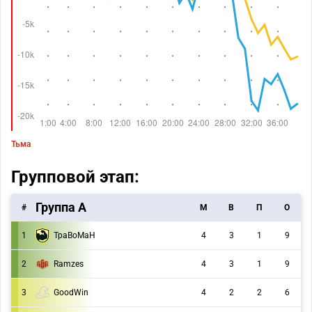
Тьма
Групповой этап:
Группа A
#
M
В
П
О
1
TpaBoMaH
4
3
1
9
2
Ramzes
4
3
1
9
3
GoodWin
4
2
2
6