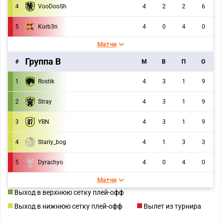
4
VooDooSh
4
2
2
6
5
Korb3n
4
0
4
0
Матчи
Группа B
#
M
В
П
О
1
Rostik
4
3
1
9
2
Stray
4
3
1
9
3
YBN
4
3
1
9
4
Stariy_bog
4
1
3
3
5
Dyrachyo
4
0
4
0
Матчи
Выход в верхнюю сетку плей-офф
Выход в нижнюю сетку плей-офф
Вылет из турнира