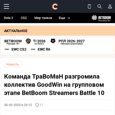
Dota 2
CS2
Мир танков
Еще
АКТУАЛЬНОЕ
BETBOOM
TI 2026
РПЛ 2026-2027
Реклама 18+
по Dota 2
таблица и расписание
EWC CS2
EWC R6
Новость
Команда TpaBoMaH разгромила
коллектив GoodWin на групповом
этапе BetBoom Streamers Battle 10
30.05.2025 в 23:12
17