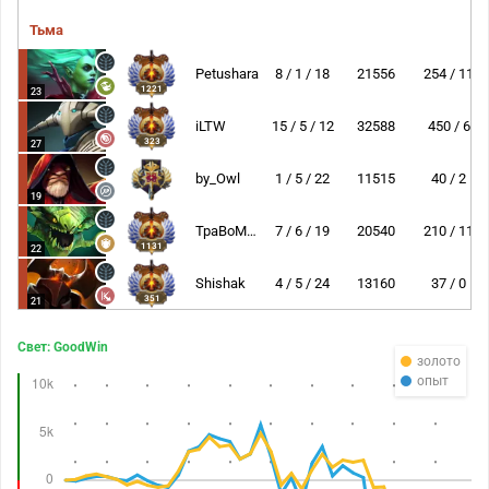
Тьма
Petushara
8 / 1 / 18
21556
254 / 11
1221
23
iLTW
15 / 5 / 12
32588
450 / 6
323
27
by_Owl
1 / 5 / 22
11515
40 / 2
19
TpaBoMaH
7 / 6 / 19
20540
210 / 11
1131
22
Shishak
4 / 5 / 24
13160
37 / 0
351
21
Свет: GoodWin
золото
опыт