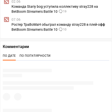
02.06
Команда Stariy bog уступила коллективу stray228 на
BetBoom Streamers Battle 10
19
07.06
Ростер TpaBoMaH обыграл команду stray228 в плей-офф
BetBoom Streamers Battle 10
10
Комментарии
ПО ДАТЕ
ПО ПОПУЛЯРНОСТИ