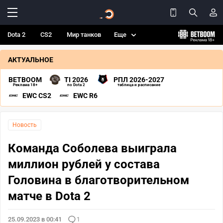
Dota 2
CS2
Мир танков
Еще
АКТУАЛЬНОЕ
BETBOOM
TI 2026
РПЛ 2026-2027
Реклама 18+
по Dota 2
таблица и расписание
EWC CS2
EWC R6
Новость
Команда Соболева выиграла
миллион рублей у состава
Головина в благотворительном
матче в Dota 2
25.09.2023 в 00:41
1