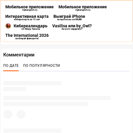
Мобильное приложение
Мобильное приложение
Cybersport.ru
Cybersport.ru
Интерактивная карта
Выиграй iPhone
киберспорта за 15 лет
за прогнозы на MLBB
Киберкалендарь
Vasilisa или by_Owl?
по Миру Танков
За кого сердечко?
The International 2026
выбирай фаворита!
Комментарии
ПО ДАТЕ
ПО ПОПУЛЯРНОСТИ