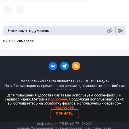
Напиши, что думаешь
0 / 1500 символов
Разработчиком сайта является ООО «ЕСПОРТ Медиа»
На сайте cybersport.ru применяются рекомендательные технологии
О нас
Документы
Для повышения удобства сайта мы используем cookie-файлы и
сервис Яндекс.Метрика
подробнее
. Продолжая использовать сайт,
© ООО «Киберспорт.ру» — Все права защищены
вы соглашаетесь на обработку файлов, используемых сервисом
подробнее
.
18+
ПРИНЯТЬ
ООО «Киберспорт.ру». Свидетельство о регистрации средств массовой
информации ЭЛ № ФС 77 - 74
022
выдано Федеральной службой по надзору в сфере связи,