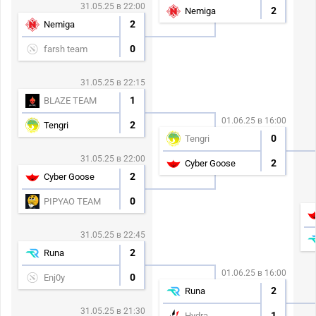
31.05.25 в 22:00
2
Nemiga
2
Nemiga
0
farsh team
31.05.25 в 22:15
1
BLAZE TEAM
01.06.25 в 16:00
2
Tengri
0
Tengri
31.05.25 в 22:00
2
Cyber Goose
2
Cyber Goose
0
PIPYAO TEAM
31.05.25 в 22:45
2
Runa
01.06.25 в 16:00
0
Enj0y
2
Runa
31.05.25 в 21:30
1
Hydra