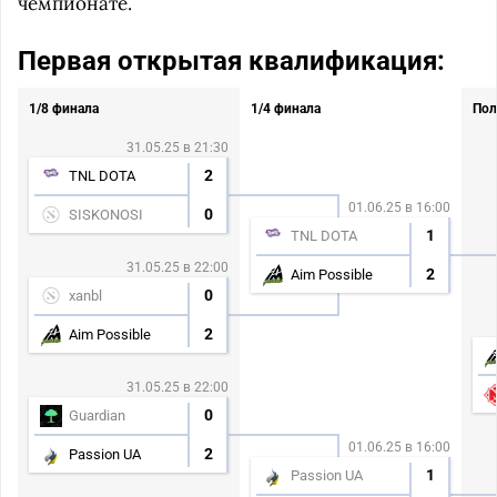
чемпионате.
Первая открытая квалификация:
1/8 финала
1/4 финала
Пол
31.05.25 в 21:30
2
TNL DOTA
01.06.25 в 16:00
0
SISKONOSI
1
TNL DOTA
31.05.25 в 22:00
2
Aim Possible
0
xanbl
2
Aim Possible
31.05.25 в 22:00
0
Guardian
01.06.25 в 16:00
2
Passion UA
1
Passion UA