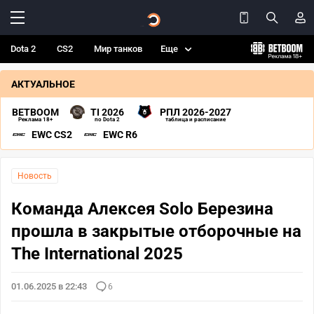
Dota 2
CS2
Мир танков
Еще
АКТУАЛЬНОЕ
BETBOOM
TI 2026
РПЛ 2026-2027
Реклама 18+
по Dota 2
таблица и расписание
EWC CS2
EWC R6
Новость
Команда Алексея Solo Березина
прошла в закрытые отборочные на
The International 2025
01.06.2025 в 22:43
6