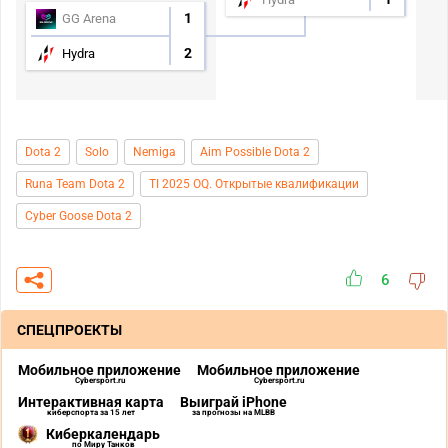
1
GG Arena
2
Hydra
Dota 2
Solo
Nemiga
Aim Possible Dota 2
Runa Team Dota 2
TI 2025 OQ. Открытые квалификации
Cyber Goose Dota 2
6
СПЕЦПРОЕКТЫ
Мобильное приложение
Мобильное приложение
Cybersport.ru
Cybersport.ru
Интерактивная карта
Выиграй iPhone
киберспорта за 15 лет
за прогнозы на MLBB
Киберкалендарь
по Миру Танков