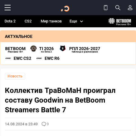
Dota 2
CS2
Мир танков
Еще
АКТУАЛЬНОЕ
BETBOOM
TI 2026
РПЛ 2026-2027
Реклама 18+
по Dota 2
таблица и расписание
EWC CS2
EWC R6
Новость
Коллектив TpaBoMaH проиграл
составу Goodwin на BetBoom
Streamers Battle 7
14.08.2024 в 23:49
9