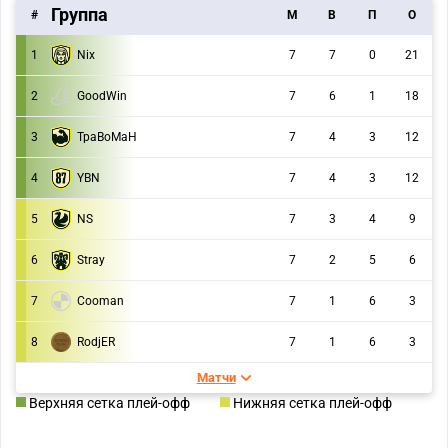
Группа
#
M
В
П
О
1
Nix
7
7
0
21
2
GoodWin
7
6
1
18
3
TpaBoMaH
7
4
3
12
4
YBN
7
4
3
12
5
NS
7
3
4
9
6
Stray
7
2
5
6
7
Cooman
7
1
6
3
8
RodjER
7
1
6
3
Матчи
Верхняя сетка плей-офф
Нижняя сетка плей-офф