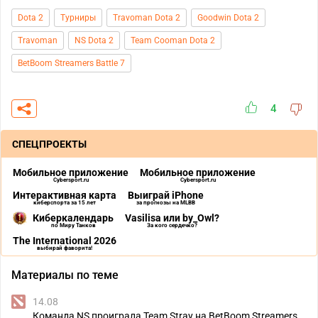
Dota 2
Турниры
Travoman Dota 2
Goodwin Dota 2
Travoman
NS Dota 2
Team Cooman Dota 2
BetBoom Streamers Battle 7
4
СПЕЦПРОЕКТЫ
Мобильное приложение
Мобильное приложение
Cybersport.ru
Cybersport.ru
Интерактивная карта
Выиграй iPhone
киберспорта за 15 лет
за прогнозы на MLBB
Киберкалендарь
Vasilisa или by_Owl?
по Миру Танков
За кого сердечко?
The International 2026
выбирай фаворита!
Материалы по теме
14.08
Команда NS проиграла Team Stray на BetBoom Streamers