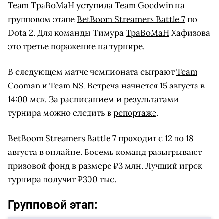
Team TpaBoMaH
уступила
Team Goodwin
на
групповом этапе
BetBoom Streamers Battle 7
по
Dota 2. Для команды Тимура
TpaBoMaH
Хафизова
это третье поражение на турнире.
В следующем матче чемпионата сыграют
Team
Cooman
и
Team NS
. Встреча начнется 15 августа в
14:00 мск. За расписанием и результатами
турнира можно следить в
репортаже
.
BetBoom Streamers Battle 7 проходит с 12 по 18
августа в онлайне. Восемь команд разыгрывают
призовой фонд в размере ₽3 млн. Лучший игрок
турнира получит ₽300 тыс.
Групповой этап: