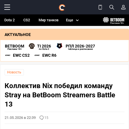
Dota 2
CS2
Мир танков
Еще
АКТУАЛЬНОЕ
BETBOOM
TI 2026
РПЛ 2026-2027
Реклама 18+
по Dota 2
таблица и расписание
EWC CS2
EWC R6
Новость
Коллектив Nix победил команду
Stray на BetBoom Streamers Battle
13
21.05.2026 в 22:39
15