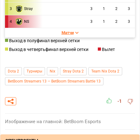
3
Stray
3
1
2
3
4
NS
3
1
2
3
Матчи
Выход в полуфинал верхней сетки
Выход в четвертьфинал верхней сетки
Вылет
Dota 2
Турниры
Nix
Stray Dota 2
Team Nix Dota 2
BetBoom Streamers 13 — BetBoom Streamers Battle 13
-1
Изображение на главной: BetBoom Esports