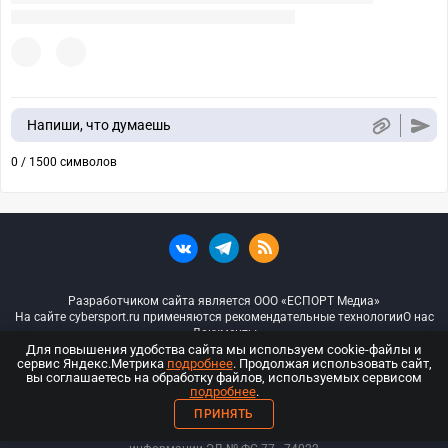
Напиши, что думаешь
0 / 1500 символов
Разработчиком сайта является ООО «ЕСПОРТ Медиа»
На сайте cybersport.ru применяются рекомендательные технологии
О нас
Документы
Для повышения удобства сайта мы используем cookie-файлы и
сервис Яндекс.Метрика
подробнее
. Продолжая использовать сайт,
© ООО «Киберспорт.ру» — Все права защищены
вы соглашаетесь на обработку файлов, используемых сервисом
подробнее
.
18+
ПРИНЯТЬ
ООО «Киберспорт.ру». Свидетельство о регистрации средств массовой