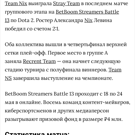
Team Nix
выиграла
Stray Team
в последнем матче
группового этапа на
BetBoom Streamers Battle
13
по Dota 2. Ростер Александра
Nix
Левина
победил со счетом 2:1.
Оба коллектива вышли в четвертьфинал верхней
сетки плей-офф. Первое место в группе А
заняла
Recrent Team
— она начнет следующую
стадию турнира с полуфинала виннеров.
Team
NS
завершила выступление на чемпионате.
BetBoom Streamers Battle 13 проходит с 18 по 24
мая в онлайне. Восемь команд контент-мейкеров,
киберспортсменов и других медиаперсон
разыгрывают призовой фонд в размере ₽4 млн.
Статистика матча: