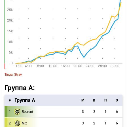
Тьма: Stray
Группа А:
Группа A
#
M
В
П
О
1
Recrent
3
2
1
6
2
Nix
3
2
1
6