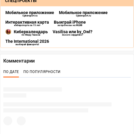
СПЕЦПРОЕКТЫ
Мобильное приложение
Мобильное приложение
Cybersport.ru
Cybersport.ru
Интерактивная карта
Выиграй iPhone
киберспорта за 15 лет
за прогнозы на MLBB
Киберкалендарь
Vasilisa или by_Owl?
по Миру Танков
За кого сердечко?
The International 2026
выбирай фаворита!
Комментарии
ПО ДАТЕ
ПО ПОПУЛЯРНОСТИ