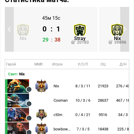
45м 15с
0
:
1
Nix
Stray
Nix
29
:
38
20183
39896
Герой
MMR
Игрок
У/С/П
ОЦ
Д/Н
Свет:
Nix
Nix
8 / 3 / 11
21923
276 / 43
453
23
Cooman
10 / 3 / 6
28637
467 / 16
24
ct0m
0 / 4 / 21
9516
34 / 3
16
bowbowbow
7 / 3 / 5
18438
225 / 8
381