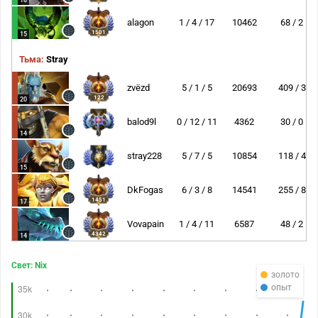
18
alagon
1 / 4 / 17
10462
68 / 2
1501
15
Тьма:
Stray
zvёzd
5 / 1 / 5
20693
409 / 3
122
20
balod9l
0 / 12 / 11
4362
30 / 0
14
stray228
5 / 7 / 5
10854
118 / 4
15
DkFogas
6 / 3 / 8
14541
255 / 8
1451
17
Vovapain
1 / 4 / 11
6587
48 / 2
4342
14
Свет: Nix
золото
опыт