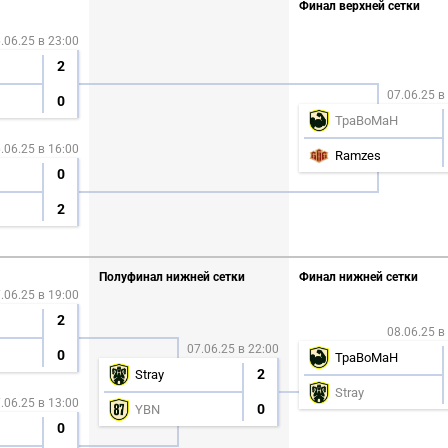
Финал верхней сетки
.06.25 в 23:00
2
07.06.25 в
0
TpaBoMaH
.06.25 в 16:00
Ramzes
0
2
Полуфинал нижней сетки
Финал нижней сетки
.06.25 в 19:00
2
08.06.25 в
07.06.25 в 22:00
СКАЧАТЬ НА
СК
0
TpaBoMaH
ЙТИ
ВЫБРАТЬ
ANDROID
2
Stray
Stray
.06.25 в 13:00
0
YBN
0