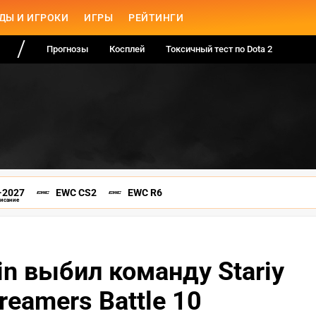
ДЫ И ИГРОКИ
ИГРЫ
РЕЙТИНГИ
Прогнозы
Косплей
Токсичный тест по Dota 2
-2027
EWC CS2
EWC R6
писание
n выбил команду Stariy
reamers Battle 10