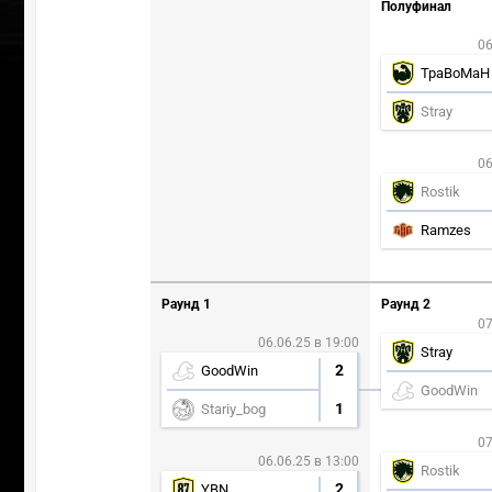
Полуфинал
06
TpaBoMaH
Stray
06
Rostik
Ramzes
Раунд 1
Раунд 2
07
06.06.25 в 19:00
Stray
2
GoodWin
GoodWin
ПЕРЕ
1
Stariy_bog
07
06.06.25 в 13:00
Rostik
2
YBN