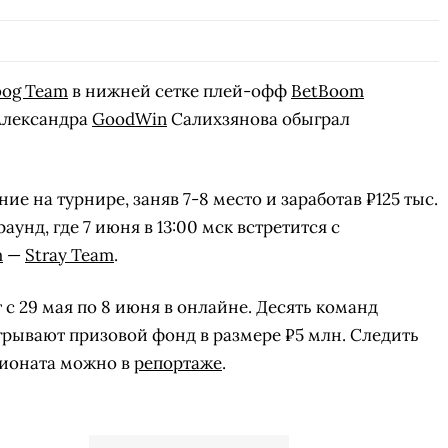
bog Team
в нижней сетке плей-офф
BetBoom
 Александра
GoodWin
Салихзянова обыграл
е на турнире, заняв 7-8 место и заработав ₽125 тыс.
нд, где 7 июня в 13:00 мск встретится с
m
—
Stray Team
.
 с 29 мая по 8 июня в онлайне. Десять команд
рывают призовой фонд в размере ₽5 млн. Следить
пионата можно в
репортаже
.