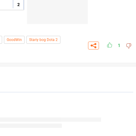
2
GoodWin
Stariy bog Dota 2
1