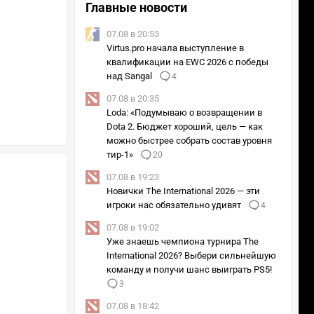
Главные новости
07.08 в 20:53
Virtus.pro начала выступление в
квалификации на EWC 2026 с победы
над Sangal
4
07.08 в 20:35
Loda: «Подумываю о возвращении в
Dota 2. Бюджет хороший, цель — как
можно быстрее собрать состав уровня
тир-1»
20
07.08 в 19:23
Новички The International 2026 — эти
игроки нас обязательно удивят
4
07.08 в 19:02
Уже знаешь чемпиона турнира The
International 2026? Выбери сильнейшую
команду и получи шанс выиграть PS5!
3
07.08 в 18:42