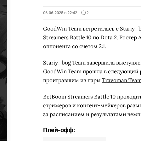
06.06.2025 в 22:42
2
GoodWin Team
встретилась с
Stariy_
Streamers Battle 10
по Dota 2. Ростер
оппонента со счетом 2:1.
Stariy_bog Team завершила выступлени
GoodWin Team прошла в следующий рау
проигравшим из пары
Travoman Tea
BetBoom Streamers Battle 10 проходит
стримеров и контент-мейкеров разыг
за расписанием и результатами чем
Плей-офф: