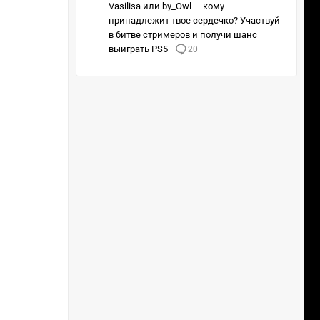
Vasilisa или by_Owl — кому
принадлежит твое сердечко? Участвуй
в битве стримеров и получи шанс
выиграть PS5
20