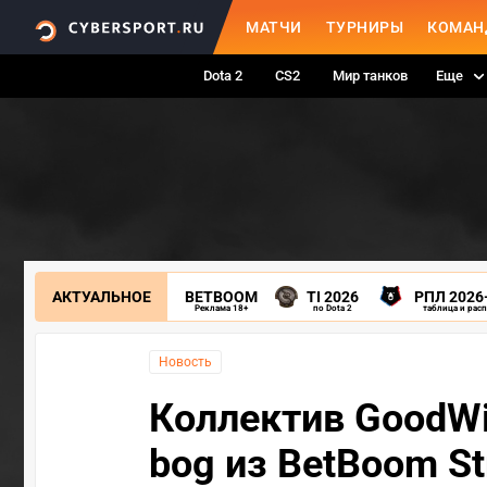
МАТЧИ
ТУРНИРЫ
КОМАН
Dota 2
CS2
Мир танков
Еще
АКТУАЛЬНОЕ
BETBOOM
TI 2026
РПЛ 2026
Реклама 18+
по Dota 2
таблица и рас
Новость
Коллектив GoodWi
bog из BetBoom St