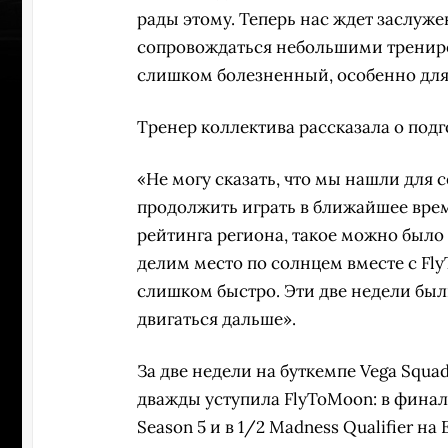
рады этому. Теперь нас ждет заслуж
сопровождаться небольшими трениро
слишком болезненный, особенно для
Тренер коллектива рассказала о подг
«Не могу сказать, что мы нашли для
продолжить играть в ближайшее врем
рейтинга региона, такое можно было 
делим место по солнцем вместе c Fl
слишком быстро. Эти две недели был
двигаться дальше».
УЧАСТВ
За две недели на буткемпе Vega Squa
дважды уступила FlyToMoon: в финале
Season 5 и в 1/2 Madness Qualifier н