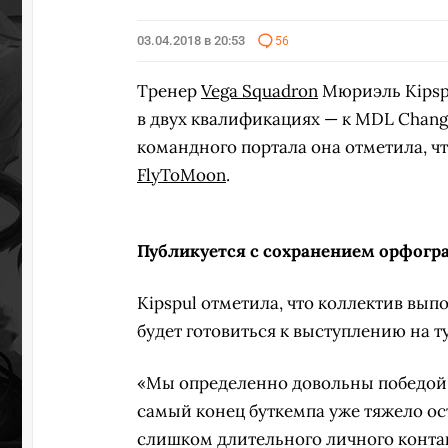
03.04.2018 в 20:53
56
Тренер
Vega Squadron
Мюриэль Kipsp
в двух квалификациях — к MDL Changs
командного портала она отметила, чт
FlyToMoon
.
Публикуется с сохранением орфогр
Kipspul отметила, что коллектив вып
будет готовиться к выступлению на т
«Мы определенно довольны победой в
самый конец буткемпа уже тяжело ос
слишком длительного личного контак