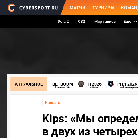
МАТЧИ
ТУРНИРЫ
КОМАН
Dota 2
CS2
Мир танков
Еще
АКТУАЛЬНОЕ
BETBOOM
TI 2026
РПЛ 2026
Реклама 18+
по Dota 2
таблица и рас
Новость
Kips: «Мы опреде
в двух из четыре