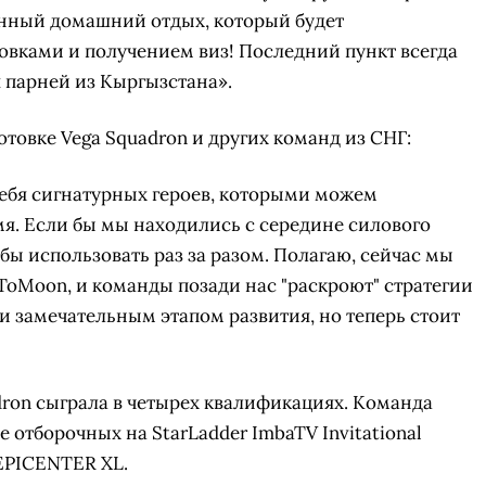
енный домашний отдых, который будет
вками и получением виз! Последний пункт всегда
 парней из Кыргызстана».
отовке Vega Squadron и других команд из СНГ:
 себя сигнатурных героев, которыми можем
я. Если бы мы находились с середине силового
бы использовать раз за разом. Полагаю, сейчас мы
yToMoon, и команды позади нас "раскроют" стратегии
и замечательным этапом развития, но теперь стоит
СКАЧАТЬ НА
СК
ОВАТЬ
ЗАБРАТЬ
ANDROID
dron сыграла в четырех квалификациях. Команда
 отборочных на StarLadder ImbaTV Invitational
а EPICENTER XL.