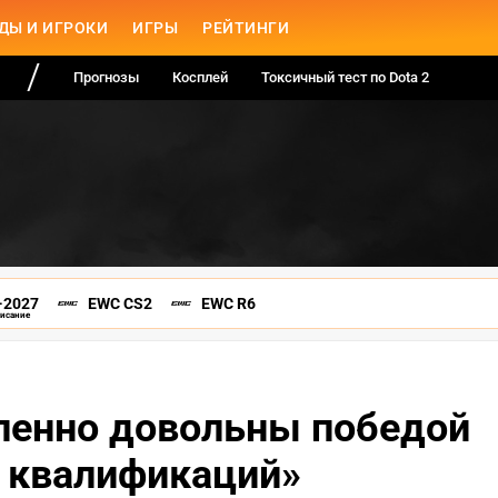
ДЫ И ИГРОКИ
ИГРЫ
РЕЙТИНГИ
Прогнозы
Косплей
Токсичный тест по Dota 2
-2027
EWC CS2
EWC R6
писание
ленно довольны победой
х квалификаций»