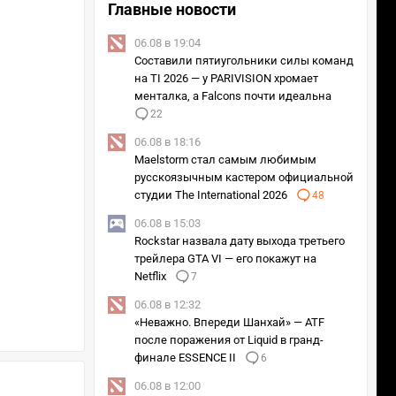
Главные новости
06.08 в 19:04
Составили пятиугольники силы команд
на TI 2026 — у PARIVISION хромает
менталка, а Falcons почти идеальна
22
06.08 в 18:16
Maelstorm стал самым любимым
русскоязычным кастером официальной
студии The International 2026
48
06.08 в 15:03
Rockstar назвала дату выхода третьего
трейлера GTA VI — его покажут на
Netflix
7
06.08 в 12:32
«Неважно. Впереди Шанхай» — ATF
после поражения от Liquid в гранд-
финале ESSENCE II
6
06.08 в 12:00