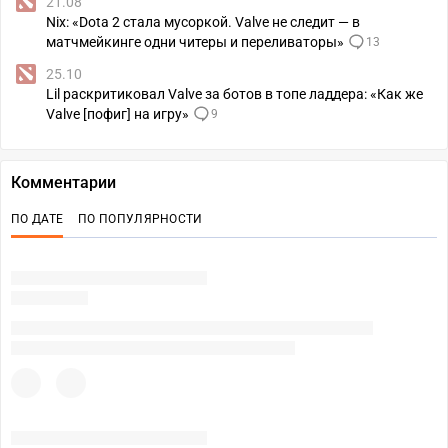
21.08
Nix: «Dota 2 стала мусоркой. Valve не следит — в
матчмейкинге одни читеры и переливаторы»
13
25.10
Lil раскритиковал Valve за ботов в топе ладдера: «Как же
Valve [пофиг] на игру»
9
Комментарии
ПО ДАТЕ
ПО ПОПУЛЯРНОСТИ