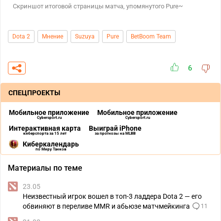
Скриншот итоговой страницы матча, упомянутого Pure~
Dota 2
Мнение
Suzuya
Pure
BetBoom Team
6
СПЕЦПРОЕКТЫ
Мобильное приложение
Мобильное приложение
Cybersport.ru
Cybersport.ru
Интерактивная карта
Выиграй iPhone
киберспорта за 15 лет
за прогнозы на MLBB
Киберкалендарь
по Миру Танков
Материалы по теме
23.05
Неизвестный игрок вошел в топ-3 ладдера Dota 2 — его
обвиняют в переливе MMR и абьюзе матчмейкинга
11