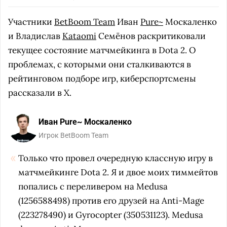
Участники
BetBoom Team
Иван
Pure~
Москаленко
и Владислав
Kataomi
Семёнов раскритиковали
текущее состояние матчмейкинга в Dota 2. О
проблемах, с которыми они сталкиваются в
рейтинговом подборе игр, киберспортсмены
рассказали в X.
Иван Pure~ Москаленко
Игрок BetBoom Team
Только что провел очередную классную игру в
матчмейкинге Dota 2. Я и двое моих тиммейтов
попались с переливером на Medusa
(1256588498) против его друзей на Anti-Mage
(223278490) и Gyrocopter (350531123). Medusa