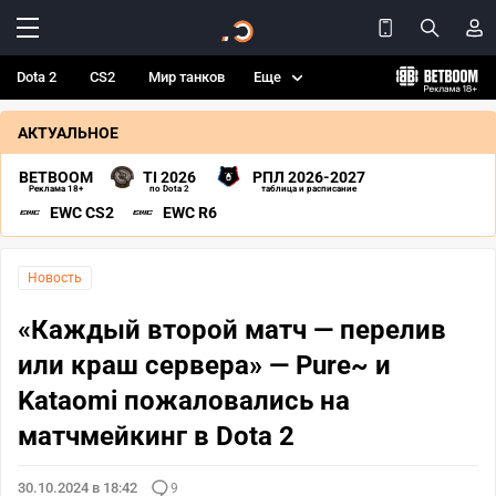
Dota 2
CS2
Мир танков
Еще
АКТУАЛЬНОЕ
BETBOOM
TI 2026
РПЛ 2026-2027
Реклама 18+
по Dota 2
таблица и расписание
EWC CS2
EWC R6
Новость
«Каждый второй матч — перелив
или краш сервера» — Pure~ и
Kataomi пожаловались на
матчмейкинг в Dota 2
30.10.2024 в 18:42
9