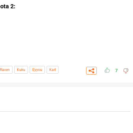
ota 2:
Raven
Kuku
Eyyou
Karl
7
СКАЧАТЬ НА
СК
ОВАТЬ
ЗАБРАТЬ
ANDROID