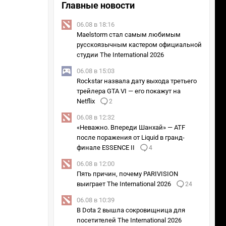
Главные новости
06.08 в 18:16
Maelstorm стал самым любимым
русскоязычным кастером официальной
студии The International 2026
06.08 в 15:03
Rockstar назвала дату выхода третьего
трейлера GTA VI — его покажут на
Netflix
2
06.08 в 12:32
«Неважно. Впереди Шанхай» — ATF
после поражения от Liquid в гранд-
финале ESSENCE II
4
06.08 в 12:00
Пять причин, почему PARIVISION
выиграет The International 2026
24
06.08 в 10:39
В Dota 2 вышла сокровищница для
посетителей The International 2026