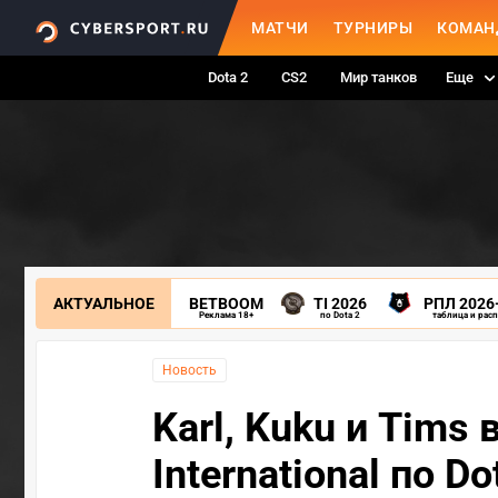
МАТЧИ
ТУРНИРЫ
КОМАН
Dota 2
CS2
Мир танков
Еще
АКТУАЛЬНОЕ
BETBOOM
TI 2026
РПЛ 2026
Реклама 18+
по Dota 2
таблица и рас
Новость
Karl, Kuku и Tims 
International по Do