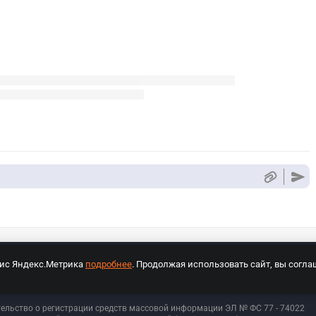
вис Яндекс.Метрика
подробнее
. Продолжая использовать сайт, вы согла
СПОРТ Медиа»
На сайте cybersport.ru применяются рекомендательные техноло
тельство о регистрации средств массовой информации ЭЛ № ФС 77 - 74
022