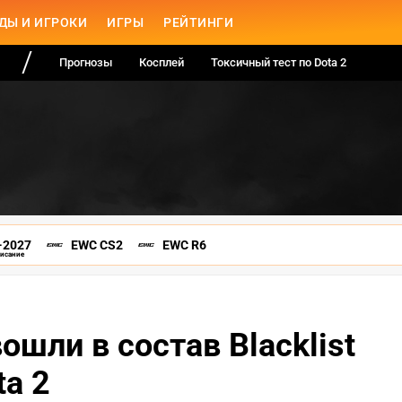
ДЫ И ИГРОКИ
ИГРЫ
РЕЙТИНГИ
Прогнозы
Косплей
Токсичный тест по Dota 2
-2027
EWC CS2
EWC R6
писание
вошли в состав Blacklist
ta 2