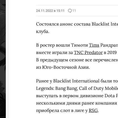
24.11.2022 в 15:11
11
Состоялся анонс состава Blacklist Int
клуба.
В ростер вошли Тимоти
Tims
Рандрап
вместе играли за
TNC Predator
в 2019
В предыдущем сезоне все перечисле
из Юго-Восточной Азии.
Ранее у Blacklist International был
Legends: Bang Bang, Call of Duty Mobil
выступать в первом дивизионе Dota P
несколькими днями ранее компания Tie
приобрела слот в лиге у
RSG
.