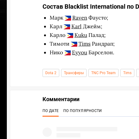
Состав Blacklist International по D
Марк
Raven
Фаусто;
Карл
Karl
Джейм;
Карло
Kuku
Палад;
Тимоти
Tims
Рандрап;
Нико
Eyyou
Барселон.
Dota 2
Трансферы
TNC Pro Team
Tims
Комментарии
ПО ДАТЕ
ПО ПОПУЛЯРНОСТИ
УЧАСТВ