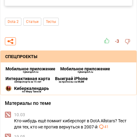
Dota 2
Статьи
Тесты
-3
СПЕЦПРОЕКТЫ
Мобильное приложение
Мобильное приложение
Cybersport.ru
Cybersport.ru
Интерактивная карта
Выиграй iPhone
киберспорта за 15 лет
за прогнозы на MLBB
Киберкалендарь
по Миру Танков
Материалы по теме
10.03
Кто-нибудь ещё помнит киберспорт в DotA Allstars? Тест
для тех, кто не против вернуться в 2007-й
41
19.05