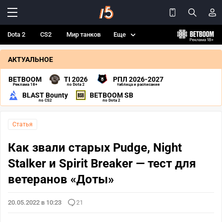
Dota 2
CS2
Мир танков
Еще
АКТУАЛЬНОЕ
BETBOOM
TI 2026
РПЛ 2026-2027
Реклама 18+
по Dota 2
таблица и расписание
BLAST Bounty
BETBOOM SB
по CS2
по Dota 2
Статья
Как звали старых Pudge, Night
Stalker и Spirit Breaker — тест для
ветеранов «Доты»
20.05.2022 в 10:23
21