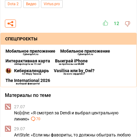
Dota 2
Видео
Virtus.pro
12
СПЕЦПРОЕКТЫ
Мобильное приложение
Мобильное приложение
Cybersport.ru
Cybersport.ru
Интерактивная карта
Выиграй iPhone
киберспорта за 15 лет
за прогнозы на MLBB
Киберкалендарь
Vasilisa или by_Owl?
по Миру Танков
За кого сердечко?
The International 2026
выбирай фаворита!
Материалы по теме
27.07
No[o]ne: «Я смотрел за Dendi и выбрал центральную
линию»
70
29.07
ArtStyle: «Если мы фавориты, то должны обыграть любую