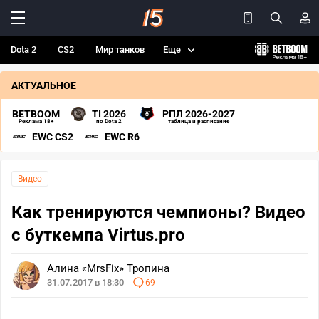
Dota 2
CS2
Мир танков
Еще
АКТУАЛЬНОЕ
BETBOOM
TI 2026
РПЛ 2026-2027
Реклама 18+
по Dota 2
таблица и расписание
EWC CS2
EWC R6
Видео
Как тренируются чемпионы? Видео
с буткемпа Virtus.pro
Алина «MrsFix» Тропина
31.07.2017 в 18:30
69