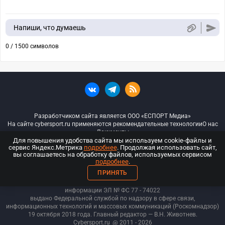
Напиши, что думаешь
0 / 1500 символов
Разработчиком сайта является ООО «ЕСПОРТ Медиа»
На сайте cybersport.ru применяются рекомендательные технологии
О нас
Документы
Для повышения удобства сайта мы используем cookie-файлы и
сервис Яндекс.Метрика
подробнее
. Продолжая использовать сайт,
© ООО «Киберспорт.ру» — Все права защищены
вы соглашаетесь на обработку файлов, используемых сервисом
подробнее
.
18+
ПРИНЯТЬ
ООО «Киберспорт.ру». Свидетельство о регистрации средств массовой
информации ЭЛ № ФС 77 - 74
022
выдано Федеральной службой по надзору в сфере связи,
информационных технологий и массовых коммуникаций (Роскомнадзор)
19 октября 2018 года. Главный редактор — В.Н. Животнев.
Cybersport.ru
@ 2011 - 2026