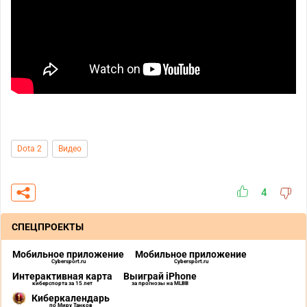
Dota 2
Видео
4
СПЕЦПРОЕКТЫ
Мобильное приложение
Мобильное приложение
Cybersport.ru
Cybersport.ru
Интерактивная карта
Выиграй iPhone
киберспорта за 15 лет
за прогнозы на MLBB
Киберкалендарь
по Миру Танков