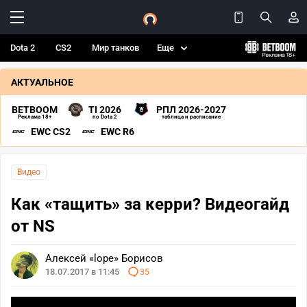
Dota 2
CS2
Мир танков
Еще
АКТУАЛЬНОЕ
BETBOOM
TI 2026
РПЛ 2026-2027
Реклама 18+
по Dota 2
таблица и расписание
EWC CS2
EWC R6
Видео
Как «тащить» за керри? Видеогайд
от NS
Алексей «lope» Борисов
18.07.2017 в 11:45
35