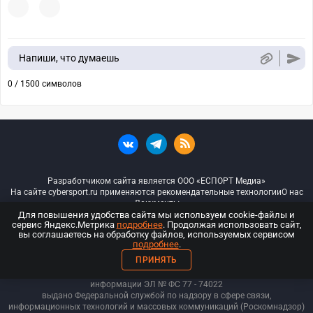
Напиши, что думаешь
0 / 1500 символов
Разработчиком сайта является ООО «ЕСПОРТ Медиа»
На сайте cybersport.ru применяются рекомендательные технологии
О нас
Документы
Для повышения удобства сайта мы используем cookie-файлы и
сервис Яндекс.Метрика
подробнее
. Продолжая использовать сайт,
© ООО «Киберспорт.ру» — Все права защищены
вы соглашаетесь на обработку файлов, используемых сервисом
подробнее
.
18+
ПРИНЯТЬ
ООО «Киберспорт.ру». Свидетельство о регистрации средств массовой
информации ЭЛ № ФС 77 - 74
022
выдано Федеральной службой по надзору в сфере связи,
информационных технологий и массовых коммуникаций (Роскомнадзор)